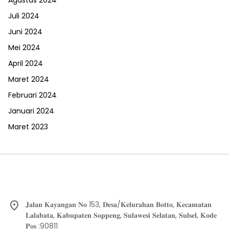
Agustus 2024
Juli 2024
Juni 2024
Mei 2024
April 2024
Maret 2024
Februari 2024
Januari 2024
Maret 2023
𝐉𝐚𝐥𝐚𝐧 𝐊𝐚𝐲𝐚𝐧𝐠𝐚𝐧 𝐍𝐨 153, 𝐃𝐞𝐬𝐚/𝐊𝐞𝐥𝐮𝐫𝐚𝐡𝐚𝐧 𝐁𝐨𝐭𝐭𝐨, 𝐊𝐞𝐜𝐚𝐦𝐚𝐭𝐚𝐧
𝐋𝐚𝐥𝐚𝐛𝐚𝐭𝐚, 𝐊𝐚𝐛𝐮𝐩𝐚𝐭𝐞𝐧 𝐒𝐨𝐩𝐩𝐞𝐧𝐠, 𝐒𝐮𝐥𝐚𝐰𝐞𝐬𝐢 𝐒𝐞𝐥𝐚𝐭𝐚𝐧, 𝐒𝐮𝐥𝐬𝐞𝐥, 𝐊𝐨𝐝𝐞
𝐏𝐨𝐬 :90811