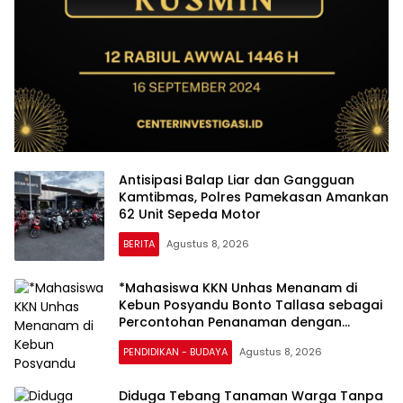
Antisipasi Balap Liar dan Gangguan
Kamtibmas, Polres Pamekasan Amankan
62 Unit Sepeda Motor
BERITA
Agustus 8, 2026
*Mahasiswa KKN Unhas Menanam di
Kebun Posyandu Bonto Tallasa sebagai
Percontohan Penanaman dengan
Memanfaatkan Bahan Organik Sekitar
PENDIDIKAN - BUDAYA
Agustus 8, 2026
Kuliah Kerja Nyata (KKN)*
Diduga Tebang Tanaman Warga Tanpa