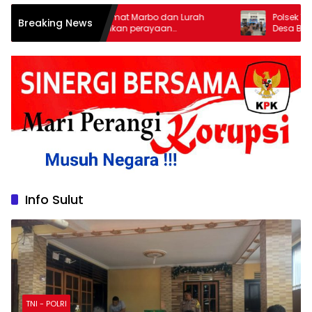
Kolaborasi Camat Marbo dan Lurah
Polsek Tlanakan Ha
Breaking News
Mangadu jadikan perayaan
Desa Bandaran, Ka
kemerdekaan sebagai penggerak
Pembangunan Tepa
ekonomi lokal
Info Sulut
TNI - POLRI