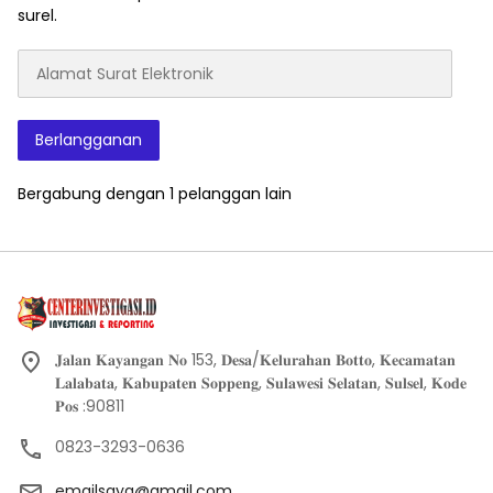
surel.
Alamat
Surat
Elektronik
Berlangganan
Bergabung dengan 1 pelanggan lain
𝐉𝐚𝐥𝐚𝐧 𝐊𝐚𝐲𝐚𝐧𝐠𝐚𝐧 𝐍𝐨 153, 𝐃𝐞𝐬𝐚/𝐊𝐞𝐥𝐮𝐫𝐚𝐡𝐚𝐧 𝐁𝐨𝐭𝐭𝐨, 𝐊𝐞𝐜𝐚𝐦𝐚𝐭𝐚𝐧
𝐋𝐚𝐥𝐚𝐛𝐚𝐭𝐚, 𝐊𝐚𝐛𝐮𝐩𝐚𝐭𝐞𝐧 𝐒𝐨𝐩𝐩𝐞𝐧𝐠, 𝐒𝐮𝐥𝐚𝐰𝐞𝐬𝐢 𝐒𝐞𝐥𝐚𝐭𝐚𝐧, 𝐒𝐮𝐥𝐬𝐞𝐥, 𝐊𝐨𝐝𝐞
𝐏𝐨𝐬 :90811
0823-3293-0636
emailsaya@gmail.com