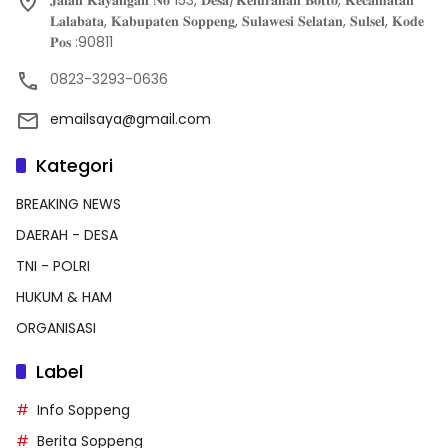
𝐉𝐚𝐥𝐚𝐧 𝐊𝐚𝐲𝐚𝐧𝐠𝐚𝐧 𝐍𝐨 153, 𝐃𝐞𝐬𝐚/𝐊𝐞𝐥𝐮𝐫𝐚𝐡𝐚𝐧 𝐁𝐨𝐭𝐭𝐨, 𝐊𝐞𝐜𝐚𝐦𝐚𝐭𝐚𝐧
𝐋𝐚𝐥𝐚𝐛𝐚𝐭𝐚, 𝐊𝐚𝐛𝐮𝐩𝐚𝐭𝐞𝐧 𝐒𝐨𝐩𝐩𝐞𝐧𝐠, 𝐒𝐮𝐥𝐚𝐰𝐞𝐬𝐢 𝐒𝐞𝐥𝐚𝐭𝐚𝐧, 𝐒𝐮𝐥𝐬𝐞𝐥, 𝐊𝐨𝐝𝐞
𝐏𝐨𝐬 :90811
0823-3293-0636
emailsaya@gmail.com
Kategori
BREAKING NEWS
DAERAH - DESA
TNI - POLRI
HUKUM & HAM
ORGANISASI
Label
Info Soppeng
Berita Soppeng