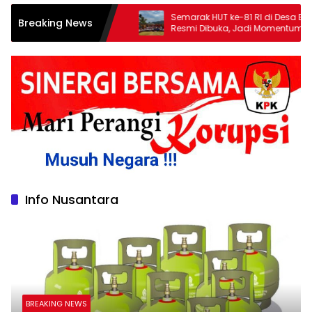
as Tinjau
‎Semarak HUT ke-81 RI di Desa Bukit Baru
Breaking News
nungeng,
Resmi Dibuka, Jadi Momentum
n Berlanjut di
Kolaborasi Masyarakat dan Pemuda
Info Nusantara
BREAKING NEWS