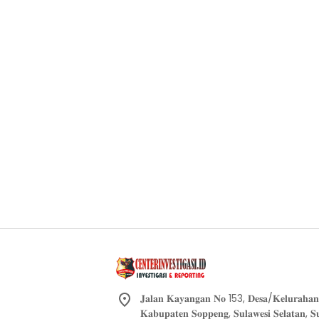
𝐉𝐚𝐥𝐚𝐧 𝐊𝐚𝐲𝐚𝐧𝐠𝐚𝐧 𝐍𝐨 153, 𝐃𝐞𝐬𝐚/𝐊𝐞𝐥𝐮𝐫𝐚𝐡𝐚𝐧 
𝐊𝐚𝐛𝐮𝐩𝐚𝐭𝐞𝐧 𝐒𝐨𝐩𝐩𝐞𝐧𝐠, 𝐒𝐮𝐥𝐚𝐰𝐞𝐬𝐢 𝐒𝐞𝐥𝐚𝐭𝐚𝐧, 