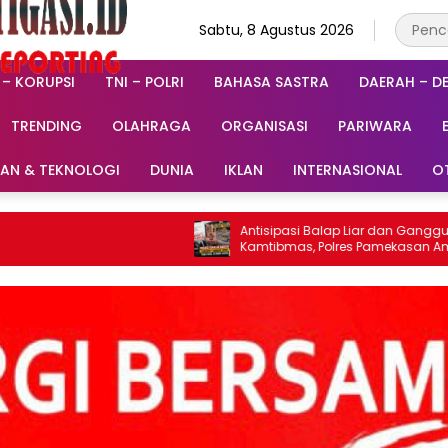
Sabtu, 8 Agustus 2026
 – KORUPSI
TNI – POLRI
BAHASA SASTRA
DAERAH – D
TRENDING
OLAHRAGA
ORGANISASI
PARIWARA
RAN & TEKNOLOGI
DUNIA
IKLAN
INTERNASIONAL
O
Antisipasi Balap Liar dan Gangguan
Kamtibmas, Polres Pamekasan Amankan
62 Unit Sepeda Motor