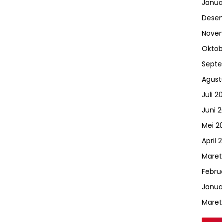
Janua
Dese
Nove
Oktob
Sept
Agust
Juli 2
Juni 
Mei 2
April 
Maret
Febru
Janua
Maret