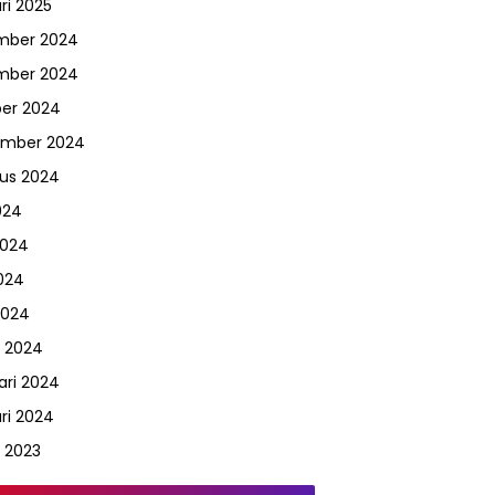
ri 2025
mber 2024
mber 2024
er 2024
ember 2024
us 2024
024
2024
024
2024
 2024
ari 2024
ri 2024
 2023