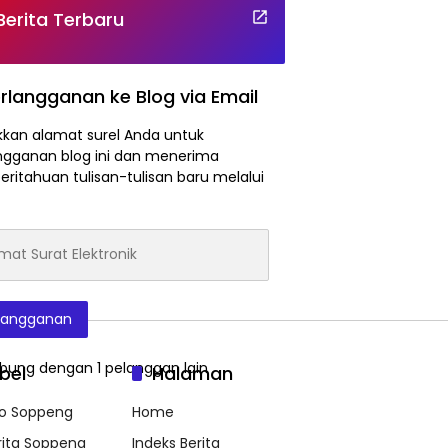
Berita Terbaru
rlangganan ke Blog via Email
kan alamat surel Anda untuk
ngganan blog ini dan menerima
ritahuan tulisan-tulisan baru melalui
at
onik
langganan
bung dengan 1 pelanggan lain
bel
Halaman
fo Soppeng
Home
rita Soppeng
Indeks Berita