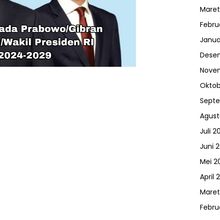
Maret
Febru
Janua
Dese
Nove
Oktob
Sept
Agust
Juli 2
Juni 
Mei 2
April 
Maret
Febru