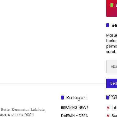
Be
Masuk
berla
pembe
surel.
Alam
Surat
Elektr
Ber
Berga
Kategori
La
BREAKING NEWS
In
𝐨𝐭𝐭𝐨, 𝐊𝐞𝐜𝐚𝐦𝐚𝐭𝐚𝐧 𝐋𝐚𝐥𝐚𝐛𝐚𝐭𝐚,
𝐒𝐮𝐥𝐬𝐞𝐥, 𝐊𝐨𝐝𝐞 𝐏𝐨𝐬 :90811
DAERAH - DESA
Be