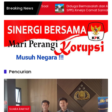
 Watansoppeng Soal
Diduga Bermasalah dari ATK Hingga
Breaking News
awan: Bukan
SPPD, Kinerja Camat Sanrobone
tiban Fasilitas PTSP
Dikeluhkan Pegawai
Pencurian
SUARA RAKYAT