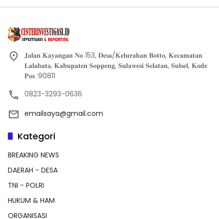
𝐉𝐚𝐥𝐚𝐧 𝐊𝐚𝐲𝐚𝐧𝐠𝐚𝐧 𝐍𝐨 153, 𝐃𝐞𝐬𝐚/𝐊𝐞𝐥𝐮𝐫𝐚𝐡𝐚𝐧 𝐁𝐨𝐭𝐭𝐨, 𝐊𝐞𝐜𝐚𝐦𝐚𝐭𝐚𝐧
𝐋𝐚𝐥𝐚𝐛𝐚𝐭𝐚, 𝐊𝐚𝐛𝐮𝐩𝐚𝐭𝐞𝐧 𝐒𝐨𝐩𝐩𝐞𝐧𝐠, 𝐒𝐮𝐥𝐚𝐰𝐞𝐬𝐢 𝐒𝐞𝐥𝐚𝐭𝐚𝐧, 𝐒𝐮𝐥𝐬𝐞𝐥, 𝐊𝐨𝐝𝐞
𝐏𝐨𝐬 :90811
0823-3293-0636
emailsaya@gmail.com
Kategori
BREAKING NEWS
DAERAH - DESA
TNI - POLRI
HUKUM & HAM
ORGANISASI