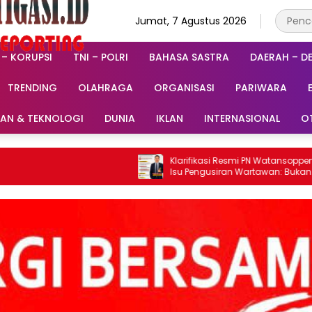
Jumat, 7 Agustus 2026
 – KORUPSI
TNI – POLRI
BAHASA SASTRA
DAERAH – D
TRENDING
OLAHRAGA
ORGANISASI
PARIWARA
RAN & TEKNOLOGI
DUNIA
IKLAN
INTERNASIONAL
O
Klarifikasi Resmi PN Watansoppeng Soal
Isu Pengusiran Wartawan: Bukan
Pengusiran, Tapi Penertiban Fasilitas PTSP