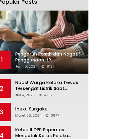
Popular Posts
Pengaruh Positif dan Negatif
1
Penggunaan HP
Juni 10, 2024
8137
Naas! Warga Kolaka Tewas
2
Tersengat Listrik Saat
Persiapan Grand Opening
Juli 4, 2025
4397
Rumah Makan
Ibuku Surgaku
3
Maret 26, 2024
3877
Ketua II DPP Sepernas
4
Mengutuk Keras Pelaku