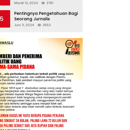
Pengeroyokan Wartawan
Maret 13, 2024
3781
Pentingnya Pengetahuan Bagi
5
Seorang Jurnalis
Juni 11, 2024
3553