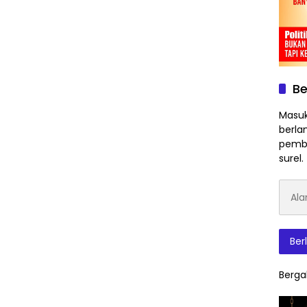
Be
Masuk
berla
pembe
surel.
Alam
Surat
Elektr
Ber
Berga