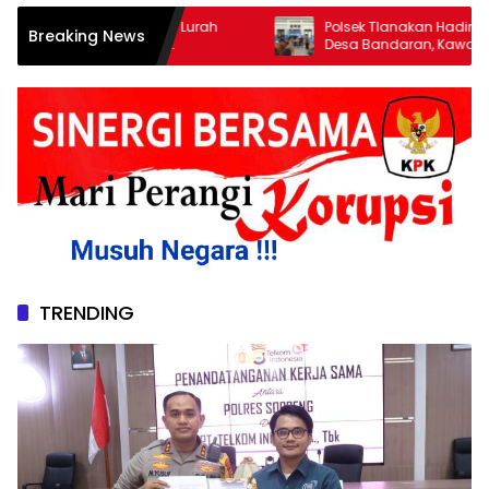
amat Marbo dan Lurah
Polsek Tlanakan Hadiri Musrenban
Breaking News
ikan perayaan
Desa Bandaran, Kawal Perencana
sebagai penggerak
Pembangunan Tepat Sasaran
TRENDING