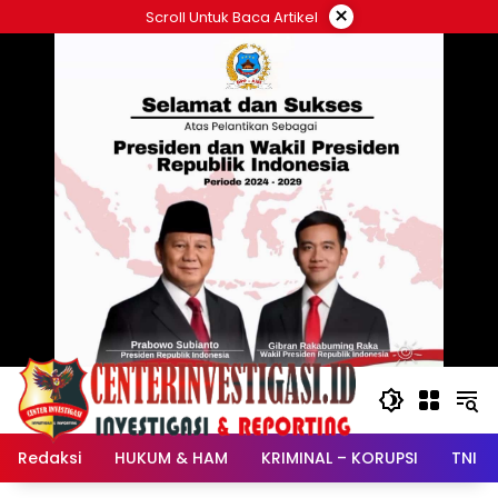
Langsung
×
Scroll Untuk Baca Artikel
ke
konten
Redaksi
HUKUM & HAM
KRIMINAL – KORUPSI
TNI –