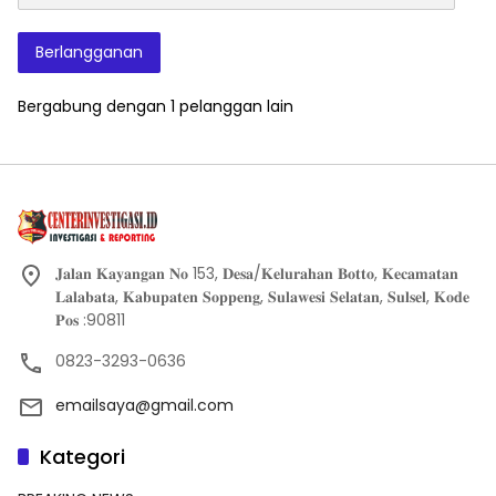
Elektronik
Berlangganan
Bergabung dengan 1 pelanggan lain
𝐉𝐚𝐥𝐚𝐧 𝐊𝐚𝐲𝐚𝐧𝐠𝐚𝐧 𝐍𝐨 153, 𝐃𝐞𝐬𝐚/𝐊𝐞𝐥𝐮𝐫𝐚𝐡𝐚𝐧 𝐁𝐨𝐭𝐭𝐨, 𝐊𝐞𝐜𝐚𝐦𝐚𝐭𝐚𝐧
𝐋𝐚𝐥𝐚𝐛𝐚𝐭𝐚, 𝐊𝐚𝐛𝐮𝐩𝐚𝐭𝐞𝐧 𝐒𝐨𝐩𝐩𝐞𝐧𝐠, 𝐒𝐮𝐥𝐚𝐰𝐞𝐬𝐢 𝐒𝐞𝐥𝐚𝐭𝐚𝐧, 𝐒𝐮𝐥𝐬𝐞𝐥, 𝐊𝐨𝐝𝐞
𝐏𝐨𝐬 :90811
0823-3293-0636
emailsaya@gmail.com
Kategori