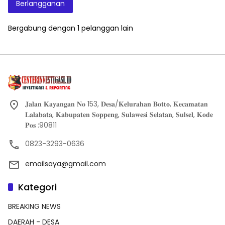
Berlangganan
Bergabung dengan 1 pelanggan lain
𝐉𝐚𝐥𝐚𝐧 𝐊𝐚𝐲𝐚𝐧𝐠𝐚𝐧 𝐍𝐨 153, 𝐃𝐞𝐬𝐚/𝐊𝐞𝐥𝐮𝐫𝐚𝐡𝐚𝐧 𝐁𝐨𝐭𝐭𝐨, 𝐊𝐞𝐜𝐚𝐦𝐚𝐭𝐚𝐧
𝐋𝐚𝐥𝐚𝐛𝐚𝐭𝐚, 𝐊𝐚𝐛𝐮𝐩𝐚𝐭𝐞𝐧 𝐒𝐨𝐩𝐩𝐞𝐧𝐠, 𝐒𝐮𝐥𝐚𝐰𝐞𝐬𝐢 𝐒𝐞𝐥𝐚𝐭𝐚𝐧, 𝐒𝐮𝐥𝐬𝐞𝐥, 𝐊𝐨𝐝𝐞
𝐏𝐨𝐬 :90811
0823-3293-0636
emailsaya@gmail.com
Kategori
BREAKING NEWS
DAERAH - DESA