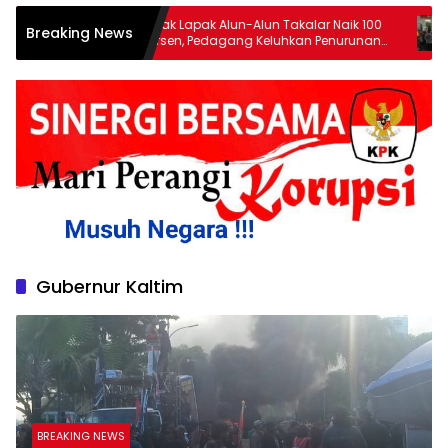
Pajak Lapak Alun-Alun Takalar Naik 100
Antrean Panjan
Breaking News
Persen, Pedagang Keluhkan Penurunan
Bersubsidi Kel
Penghasilan
Watubangga, 
Kendaraan Bert
Gubernur Kaltim
BREAKING NEWS