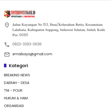
𝐉𝐚𝐥𝐚𝐧 𝐊𝐚𝐲𝐚𝐧𝐠𝐚𝐧 𝐍𝐨 153, 𝐃𝐞𝐬𝐚/𝐊𝐞𝐥𝐮𝐫𝐚𝐡𝐚𝐧 𝐁𝐨𝐭𝐭𝐨, 𝐊𝐞𝐜𝐚𝐦𝐚𝐭𝐚𝐧
𝐋𝐚𝐥𝐚𝐛𝐚𝐭𝐚, 𝐊𝐚𝐛𝐮𝐩𝐚𝐭𝐞𝐧 𝐒𝐨𝐩𝐩𝐞𝐧𝐠, 𝐒𝐮𝐥𝐚𝐰𝐞𝐬𝐢 𝐒𝐞𝐥𝐚𝐭𝐚𝐧, 𝐒𝐮𝐥𝐬𝐞𝐥, 𝐊𝐨𝐝𝐞
𝐏𝐨𝐬 :90811
0823-3293-0636
emailsaya@gmail.com
Kategori
BREAKING NEWS
DAERAH - DESA
TNI - POLRI
HUKUM & HAM
ORGANISASI