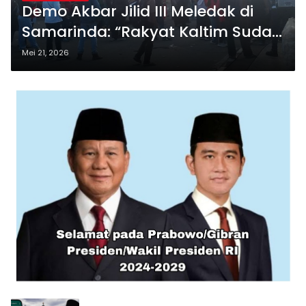
Demo Akbar Jilid III Meledak di
Samarinda: “Rakyat Kaltim Sudah
Muak”
Mei 21, 2026