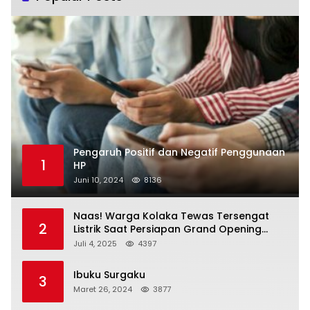
Pengaruh Positif dan Negatif Penggunaan
1
HP
Juni 10, 2024
8136
Naas! Warga Kolaka Tewas Tersengat
2
Listrik Saat Persiapan Grand Opening
Rumah Makan
Juli 4, 2025
4397
Ibuku Surgaku
3
Maret 26, 2024
3877