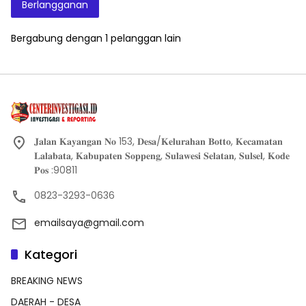
Berlangganan
Bergabung dengan 1 pelanggan lain
𝐉𝐚𝐥𝐚𝐧 𝐊𝐚𝐲𝐚𝐧𝐠𝐚𝐧 𝐍𝐨 153, 𝐃𝐞𝐬𝐚/𝐊𝐞𝐥𝐮𝐫𝐚𝐡𝐚𝐧 𝐁𝐨𝐭𝐭𝐨, 𝐊𝐞𝐜𝐚𝐦𝐚𝐭𝐚𝐧
𝐋𝐚𝐥𝐚𝐛𝐚𝐭𝐚, 𝐊𝐚𝐛𝐮𝐩𝐚𝐭𝐞𝐧 𝐒𝐨𝐩𝐩𝐞𝐧𝐠, 𝐒𝐮𝐥𝐚𝐰𝐞𝐬𝐢 𝐒𝐞𝐥𝐚𝐭𝐚𝐧, 𝐒𝐮𝐥𝐬𝐞𝐥, 𝐊𝐨𝐝𝐞
𝐏𝐨𝐬 :90811
0823-3293-0636
emailsaya@gmail.com
Kategori
BREAKING NEWS
DAERAH - DESA