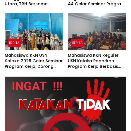
Utara, TRH Bersama
44 Gelar Seminar Program
Organisasi Mahasiswa
Kerja di Desa Ana
Gelar Lapak Baca Terbuka
Onembute
BERITA
BERITA
Mahasiswa KKN USN
Mahasiswa KKN Reguler
Kolaka 2026 Gelar Seminar
USN Kolaka Paparkan
Program Kerja, Dorong
Program Kerja Berbasis
Desa Rakadua Menuju
SDGs di Desa Timbala
Desa Berdaya dan
Berkelanjutan