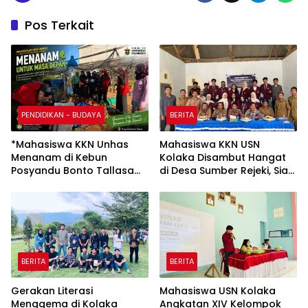
Pos Terkait
PENDIDIKAN - BUDAYA
BERITA
*Mahasiswa KKN Unhas
Mahasiswa KKN USN
Menanam di Kebun
Kolaka Disambut Hangat
Posyandu Bonto Tallasa
di Desa Sumber Rejeki, Siap
sebagai Percontohan
Jalankan Program
Penanaman dengan
Pemberdayaan
Memanfaatkan Bahan
Masyarakat
Organik Sekitar Kuliah
Kerja Nyata (KKN)*
BERITA
BERITA
Gerakan Literasi
Mahasiswa USN Kolaka
Menggema di Kolaka
Angkatan XIV Kelompok