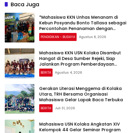
Baca Juga
*Mahasiswa KKN Unhas Menanam di
Kebun Posyandu Bonto Tallasa sebagai
Percontohan Penanaman dengan
Memanfaatkan Bahan Organik Sekitar
PENDIDIKAN - BUDAYA
Agustus 8, 2026
Kuliah Kerja Nyata (KKN)*
Mahasiswa KKN USN Kolaka Disambut
Hangat di Desa Sumber Rejeki, Siap
Jalankan Program Pemberdayaan
Masyarakat
BERITA
Agustus 4, 2026
Gerakan Literasi Menggema di Kolaka
Utara, TRH Bersama Organisasi
Mahasiswa Gelar Lapak Baca Terbuka
BERITA
Juli 31, 2026
Mahasiswa USN Kolaka Angkatan XIV
Kelompok 44 Gelar Seminar Program