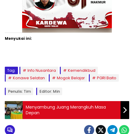
Menyukai ini:
Tag:
Info Nusantara
Kemendikbud
Konawe Selatan
Mogok Belajar
PGRI Baito
Penulis: Tim
Editor: Min
Menyambung Juang Merangkuh Masa
Depan