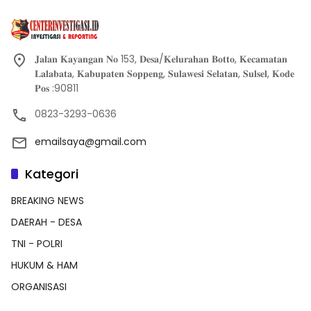
𝐉𝐚𝐥𝐚𝐧 𝐊𝐚𝐲𝐚𝐧𝐠𝐚𝐧 𝐍𝐨 153, 𝐃𝐞𝐬𝐚/𝐊𝐞𝐥𝐮𝐫𝐚𝐡𝐚𝐧 𝐁𝐨𝐭𝐭𝐨, 𝐊𝐞𝐜𝐚𝐦𝐚𝐭𝐚𝐧
𝐋𝐚𝐥𝐚𝐛𝐚𝐭𝐚, 𝐊𝐚𝐛𝐮𝐩𝐚𝐭𝐞𝐧 𝐒𝐨𝐩𝐩𝐞𝐧𝐠, 𝐒𝐮𝐥𝐚𝐰𝐞𝐬𝐢 𝐒𝐞𝐥𝐚𝐭𝐚𝐧, 𝐒𝐮𝐥𝐬𝐞𝐥, 𝐊𝐨𝐝𝐞
𝐏𝐨𝐬 :90811
0823-3293-0636
emailsaya@gmail.com
Kategori
BREAKING NEWS
DAERAH - DESA
TNI - POLRI
HUKUM & HAM
ORGANISASI