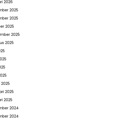
ri 2026
mber 2025
mber 2025
er 2025
ember 2025
us 2025
025
2025
025
2025
 2025
ari 2025
ri 2025
mber 2024
mber 2024