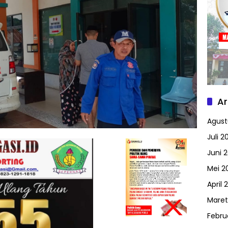
Ar
Agust
Juli 2
Juni 
Mei 2
April 
Maret
Febru