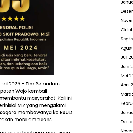
Janua
Dese
Nove
Oktob
Sept
Agust
Juli 2
Juni 
Mei 2
 April 2025 – Tim Pemadam
April 
paten Wajo kembali
Maret
embantu masyarakat. Kali ini,
Febru
rinisial M.Y yang mengalami
an segera membawanya ke RSUD
Janua
akan mobil ambulans.
Dese
Nove
apresiasi bantuan cepat yang