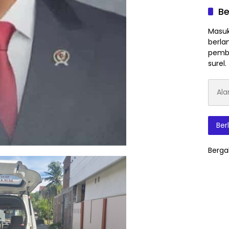
Be
Masuk
berla
pembe
surel.
Alam
Surat
Elektr
Ber
Berga