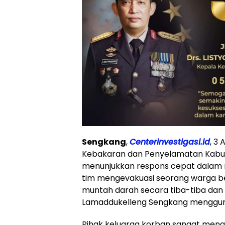
Sengkang
,
Centerinvestigasi.id
, 3
Kebakaran dan Penyelamatan Kabu
menunjukkan respons cepat dalam m
tim mengevakuasi seorang warga be
muntah darah secara tiba-tiba d
Lamaddukelleng Sengkang menggun
Pihak keluarga korban sangat meng