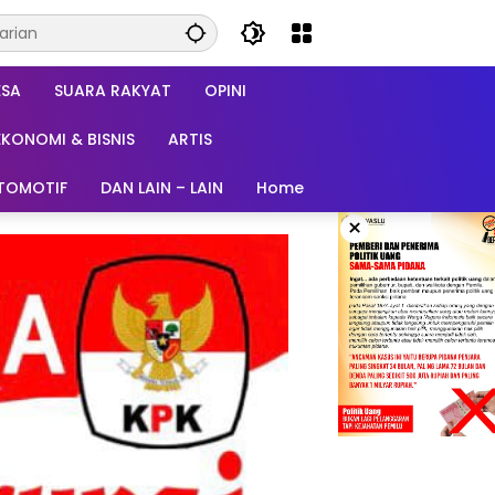
ESA
SUARA RAKYAT
OPINI
EKONOMI & BISNIS
ARTIS
TOMOTIF
DAN LAIN – LAIN
Home
×