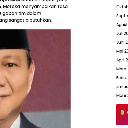
n. Mereka menyampaikan rasa
Oktob
esigapan tim dalam
Sept
ng sangat dibutuhkan.
Agust
Juli 2
Juni 
Mei 2
April 
Maret
Febru
Janua
Maret