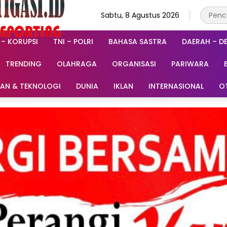
Sabtu, 8 Agustus 2026
 – KORUPSI
TNI – POLRI
BAHASA SASTRA
DAERAH – D
TRENDING
OLAHRAGA
ORGANISASI
PARIWARA
RAN & TEKNOLOGI
DUNIA
IKLAN
INTERNASIONAL
O