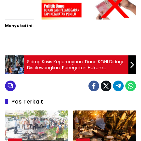
Menyukai ini:
Sidrap Krisis Kepercayaan: Dana KONI Diduga
Diselewengkan, Penegakan Hukum
Dipertanyakan” Menguap atau Sengaja
Diredam?
Pos Terkait