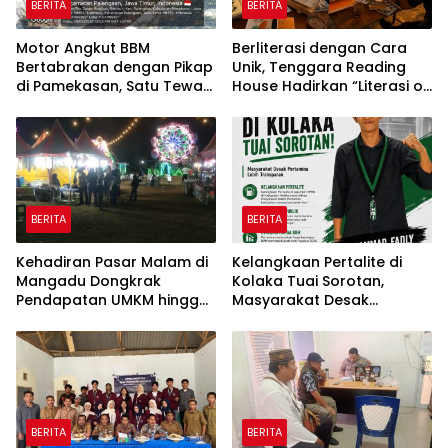
BERITA
BERITA
Motor Angkut BBM
Berliterasi dengan Cara
Bertabrakan dengan Pikap
Unik, Tenggara Reading
di Pamekasan, Satu Tewas
House Hadirkan “Literasi on
Terbakar
The Roof”, Membaca di
Atas Atap Sembari
Menikmati Senja
BERITA
BERITA
Kehadiran Pasar Malam di
Kelangkaan Pertalite di
Mangadu Dongkrak
Kolaka Tuai Sorotan,
Pendapatan UMKM hingga
Masyarakat Desak
Lebih dari 100 Persen
Pertamina Lebih
Transparan*
BERITA
BERITA