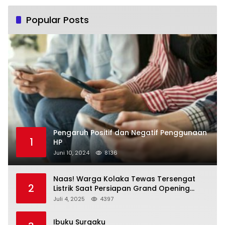
Popular Posts
Pengaruh Positif dan Negatif Penggunaan
1
HP
Juni 10, 2024
8136
Naas! Warga Kolaka Tewas Tersengat
2
Listrik Saat Persiapan Grand Opening
Rumah Makan
Juli 4, 2025
4397
Ibuku Surgaku