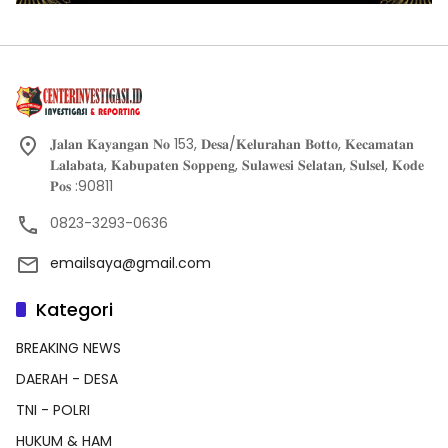
𝐉𝐚𝐥𝐚𝐧 𝐊𝐚𝐲𝐚𝐧𝐠𝐚𝐧 𝐍𝐨 153, 𝐃𝐞𝐬𝐚/𝐊𝐞𝐥𝐮𝐫𝐚𝐡𝐚𝐧 𝐁𝐨𝐭𝐭𝐨, 𝐊𝐞𝐜𝐚𝐦𝐚𝐭𝐚𝐧
𝐋𝐚𝐥𝐚𝐛𝐚𝐭𝐚, 𝐊𝐚𝐛𝐮𝐩𝐚𝐭𝐞𝐧 𝐒𝐨𝐩𝐩𝐞𝐧𝐠, 𝐒𝐮𝐥𝐚𝐰𝐞𝐬𝐢 𝐒𝐞𝐥𝐚𝐭𝐚𝐧, 𝐒𝐮𝐥𝐬𝐞𝐥, 𝐊𝐨𝐝𝐞
𝐏𝐨𝐬 :90811
0823-3293-0636
emailsaya@gmail.com
Kategori
BREAKING NEWS
DAERAH - DESA
TNI - POLRI
HUKUM & HAM