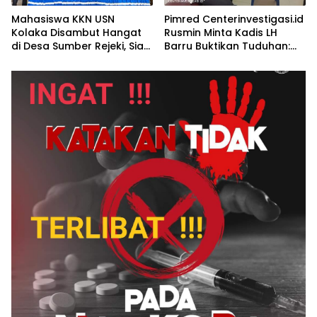
Mahasiswa KKN USN
Pimred Centerinvestigasi.id
Kolaka Disambut Hangat
Rusmin Minta Kadis LH
di Desa Sumber Rejeki, Siap
Barru Buktikan Tuduhan:
Jalankan Program
“Siapa Pun yang Bersalah
Pemberdayaan
Harus Ditindak Tegas!”
Masyarakat