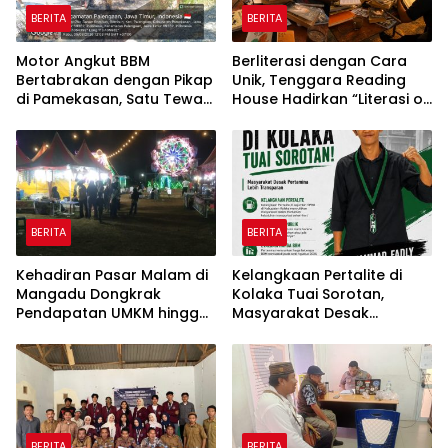
BERITA
BERITA
Motor Angkut BBM
Berliterasi dengan Cara
Bertabrakan dengan Pikap
Unik, Tenggara Reading
di Pamekasan, Satu Tewas
House Hadirkan “Literasi on
Terbakar
The Roof”, Membaca di
Atas Atap Sembari
Menikmati Senja
BERITA
BERITA
Kehadiran Pasar Malam di
Kelangkaan Pertalite di
Mangadu Dongkrak
Kolaka Tuai Sorotan,
Pendapatan UMKM hingga
Masyarakat Desak
Lebih dari 100 Persen
Pertamina Lebih
Transparan*
BERITA
BERITA