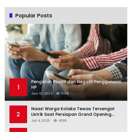
Popular Posts
Pengaruh Positif dan Negatif Penggunaan
1
HP
Juni 10, 2024
8134
Naas! Warga Kolaka Tewas Tersengat
2
Listrik Saat Persiapan Grand Opening
Rumah Makan
Juli 4, 2025
4395