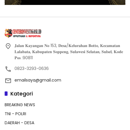
𝐉𝐚𝐥𝐚𝐧 𝐊𝐚𝐲𝐚𝐧𝐠𝐚𝐧 𝐍𝐨 153, 𝐃𝐞𝐬𝐚/𝐊𝐞𝐥𝐮𝐫𝐚𝐡𝐚𝐧 𝐁𝐨𝐭𝐭𝐨, 𝐊𝐞𝐜𝐚𝐦𝐚𝐭𝐚𝐧
𝐋𝐚𝐥𝐚𝐛𝐚𝐭𝐚, 𝐊𝐚𝐛𝐮𝐩𝐚𝐭𝐞𝐧 𝐒𝐨𝐩𝐩𝐞𝐧𝐠, 𝐒𝐮𝐥𝐚𝐰𝐞𝐬𝐢 𝐒𝐞𝐥𝐚𝐭𝐚𝐧, 𝐒𝐮𝐥𝐬𝐞𝐥, 𝐊𝐨𝐝𝐞
𝐏𝐨𝐬 :90811
0823-3293-0636
emailsaya@gmail.com
Kategori
BREAKING NEWS
TNI - POLRI
DAERAH - DESA