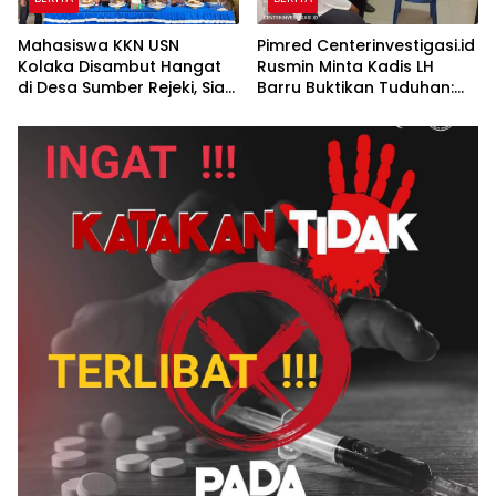
Mahasiswa KKN USN
Pimred Centerinvestigasi.id
Kolaka Disambut Hangat
Rusmin Minta Kadis LH
di Desa Sumber Rejeki, Siap
Barru Buktikan Tuduhan:
Jalankan Program
“Siapa Pun yang Bersalah
Pemberdayaan
Harus Ditindak Tegas!”
Masyarakat