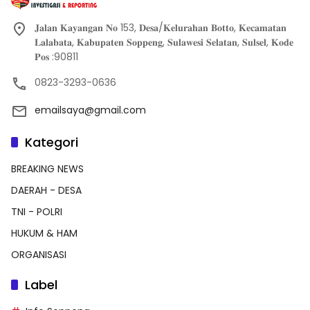
𝐉𝐚𝐥𝐚𝐧 𝐊𝐚𝐲𝐚𝐧𝐠𝐚𝐧 𝐍𝐨 153, 𝐃𝐞𝐬𝐚/𝐊𝐞𝐥𝐮𝐫𝐚𝐡𝐚𝐧 𝐁𝐨𝐭𝐭𝐨, 𝐊𝐞𝐜𝐚𝐦𝐚𝐭𝐚𝐧
𝐋𝐚𝐥𝐚𝐛𝐚𝐭𝐚, 𝐊𝐚𝐛𝐮𝐩𝐚𝐭𝐞𝐧 𝐒𝐨𝐩𝐩𝐞𝐧𝐠, 𝐒𝐮𝐥𝐚𝐰𝐞𝐬𝐢 𝐒𝐞𝐥𝐚𝐭𝐚𝐧, 𝐒𝐮𝐥𝐬𝐞𝐥, 𝐊𝐨𝐝𝐞
𝐏𝐨𝐬 :90811
0823-3293-0636
emailsaya@gmail.com
Kategori
BREAKING NEWS
DAERAH - DESA
TNI - POLRI
HUKUM & HAM
ORGANISASI
Label