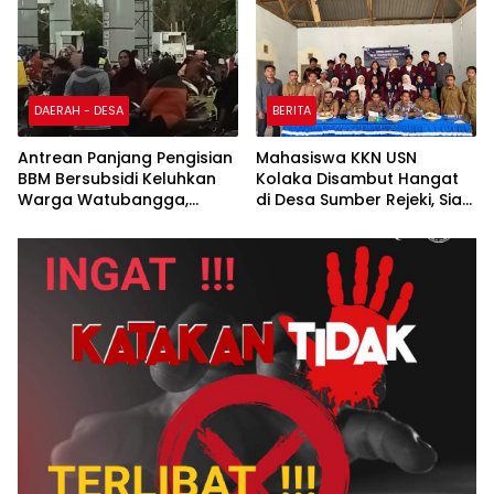
Penertiban Fasilitas PTSP
DAERAH - DESA
BERITA
Antrean Panjang Pengisian
Mahasiswa KKN USN
BBM Bersubsidi Keluhkan
Kolaka Disambut Hangat
Warga Watubangga,
di Desa Sumber Rejeki, Siap
Diduga Ada Imbas
Jalankan Program
Kendaraan Bertangki
Pemberdayaan
Modifikasi
Masyarakat