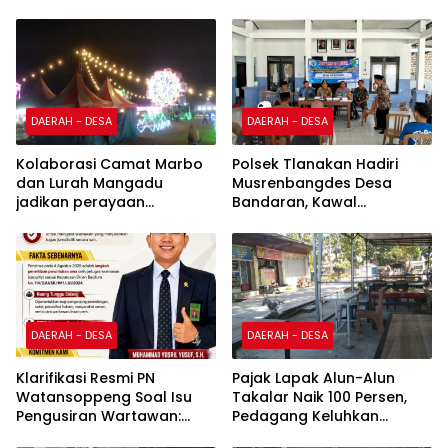
DAERAH - DESA
DAERAH - DESA
Kolaborasi Camat Marbo
Polsek Tlanakan Hadiri
dan Lurah Mangadu
Musrenbangdes Desa
jadikan perayaan
Bandaran, Kawal
kemerdekaan sebagai
Perencanaan
penggerak ekonomi lokal
Pembangunan Tepat
Sasaran
DAERAH - DESA
DAERAH - DESA
Klarifikasi Resmi PN
Pajak Lapak Alun-Alun
Watansoppeng Soal Isu
Takalar Naik 100 Persen,
Pengusiran Wartawan:
Pedagang Keluhkan
Bukan Pengusiran, Tapi
Penurunan Penghasilan