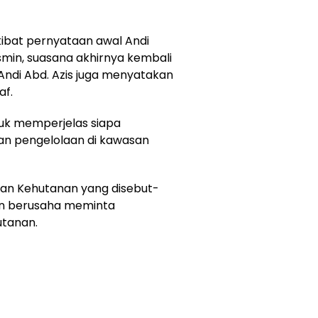
kibat pernyataan awal Andi
smin, suasana akhirnya kembali
. Andi Abd. Azis juga menyatakan
af.
tuk memperjelas siapa
an pengelolaan di kawasan
ian Kehutanan yang disebut-
an berusaha meminta
utanan.