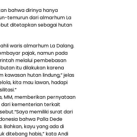
an bahwa dirinya hanya
run-temurun dari almarhum La
ebut ditetapkan sebagai hutan
ahli waris almarhum La Dalang.
membayar pajak, namun pada
erintah melalui pembebasan
abutan itu dilakukan karena
kawasan hutan lindung,” jelas
lola, kita mau lawan, hadapi
litasi.”
ada, MM, memberikan pernyataan
 dari kementerian terkait
but.“Saya memiliki surat dari
donesia bahwa Palla Dede
a. Bahkan, kayu yang ada di
uk ditebang habis,” kata Andi