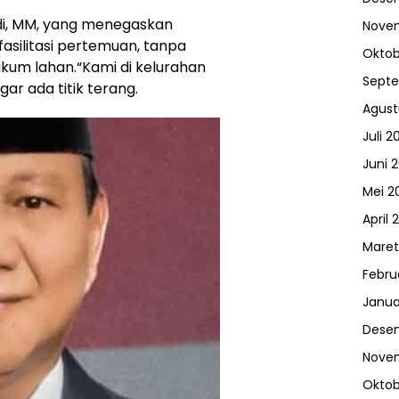
iadi, MM, yang menegaskan
Nove
silitasi pertemuan, tanpa
Oktob
um lahan.“Kami di kelurahan
Sept
ar ada titik terang.
Agust
Juli 2
Juni 
Mei 2
April 
Maret
Febru
Janua
Dese
Nove
Oktob