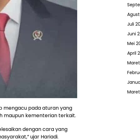
Sept
Agust
Juli 2
Juni 
Mei 2
April 
Maret
Febru
Janua
Maret
ap mengacu pada aturan yang
ah maupun kementerian terkait.
selesaikan dengan cara yang
syarakat,” ujar Hariadi.