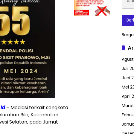
Surat
Elektr
Ber
Berga
Ar
Agust
Juli 2
Juni 
Mei 2
April 
Maret
.id
– Mediasi terkait sengketa
Kelurahan Bila, Kecamatan
Febru
wesi Selatan, pada Jumat
Janua
Dese