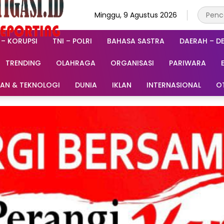
Minggu, 9 Agustus 2026
 – KORUPSI
TNI – POLRI
BAHASA SASTRA
DAERAH – D
TRENDING
OLAHRAGA
ORGANISASI
PARIWARA
RAN & TEKNOLOGI
DUNIA
IKLAN
INTERNASIONAL
O