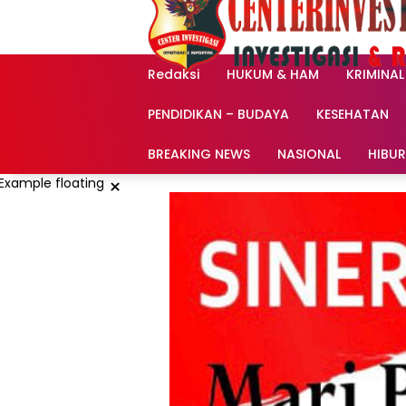
Langsung
ke
konten
Redaksi
HUKUM & HAM
KRIMINAL
PENDIDIKAN – BUDAYA
KESEHATAN
BREAKING NEWS
NASIONAL
HIBU
×