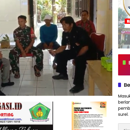
Be
Masuk
berla
pembe
surel.
Alam