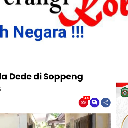
la Dede di Soppeng
s
480