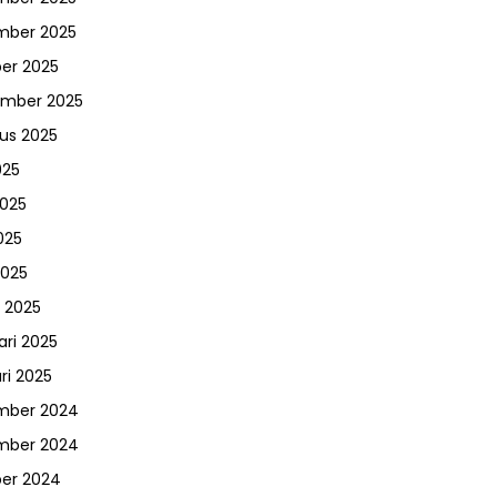
mber 2025
er 2025
ember 2025
us 2025
025
2025
025
2025
 2025
ari 2025
ri 2025
mber 2024
mber 2024
er 2024