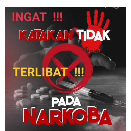
PN Watansoppeng,
Berlapis UU ITE Hingga UU
Redaksi Siapkan Surat
Pers
Konfirmasi