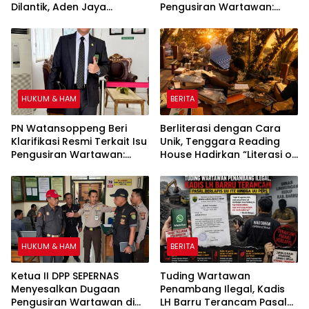
Dilantik, Aden Jaya
Pengusiran Wartawan:
Tekankan Kepemimpinan
Bukan Pengusiran, Tapi
sebagai Amanah
Penertiban Fasilitas PTSP
HUKUM & HAM
BERITA
PN Watansoppeng Beri
Berliterasi dengan Cara
Klarifikasi Resmi Terkait Isu
Unik, Tenggara Reading
Pengusiran Wartawan:
House Hadirkan “Literasi on
Bukan Pengusiran, Tapi
The Roof”, Membaca di
Penertiban Fasilitas PTSP
Atas Atap Sembari
Menikmati Senja
HUKUM & HAM
BERITA
Ketua II DPP SEPERNAS
Tuding Wartawan
Menyesalkan Dugaan
Penambang Ilegal, Kadis
Pengusiran Wartawan di
LH Barru Terancam Pasal