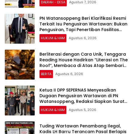
DAERAH - DESA
Agustus 7, 2026
PN Watansoppeng Beri Klarifikasi Resmi
Terkait Isu Pengusiran Wartawan: Bukan
Pengusiran, Tapi Penertiban Fasilitas
PTSP
HUKUM & HAM
Agustus 6, 2026
Berliterasi dengan Cara Unik, Tenggara
Reading House Hadirkan “Literasi on The
Roof”, Membaca di Atas Atap Sembari
Menikmati Senja
BERITA
Agustus 6, 2026
Ketua II DPP SEPERNAS Menyesalkan
Dugaan Pengusiran Wartawan di PN
Watansoppeng, Redaksi Siapkan Surat
Konfirmasi
HUKUM & HAM
Agustus 5, 2026
Tuding Wartawan Penambang Ilegal,
Kadis LH Barru Terancam Pasal Berlapis