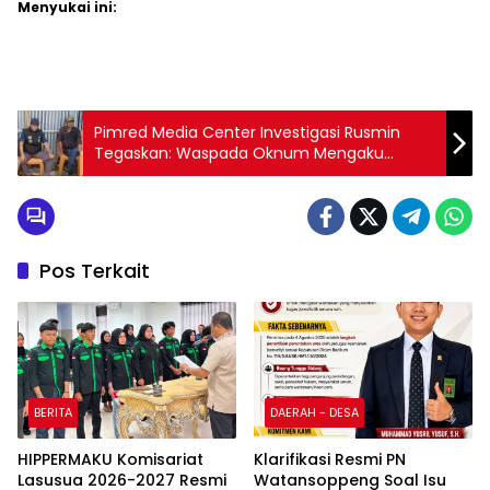
Menyukai ini:
Pimred Media Center Investigasi Rusmin
Tegaskan: Waspada Oknum Mengaku
Wartawan Centerinvestigasi.id
Pos Terkait
BERITA
DAERAH - DESA
HIPPERMAKU Komisariat
Klarifikasi Resmi PN
Lasusua 2026-2027 Resmi
Watansoppeng Soal Isu