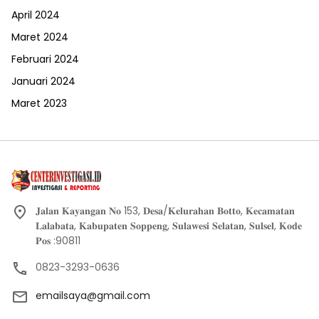
April 2024
Maret 2024
Februari 2024
Januari 2024
Maret 2023
𝐉𝐚𝐥𝐚𝐧 𝐊𝐚𝐲𝐚𝐧𝐠𝐚𝐧 𝐍𝐨 153, 𝐃𝐞𝐬𝐚/𝐊𝐞𝐥𝐮𝐫𝐚𝐡𝐚𝐧 𝐁𝐨𝐭𝐭𝐨, 𝐊𝐞𝐜𝐚𝐦𝐚𝐭𝐚𝐧
𝐋𝐚𝐥𝐚𝐛𝐚𝐭𝐚, 𝐊𝐚𝐛𝐮𝐩𝐚𝐭𝐞𝐧 𝐒𝐨𝐩𝐩𝐞𝐧𝐠, 𝐒𝐮𝐥𝐚𝐰𝐞𝐬𝐢 𝐒𝐞𝐥𝐚𝐭𝐚𝐧, 𝐒𝐮𝐥𝐬𝐞𝐥, 𝐊𝐨𝐝𝐞
𝐏𝐨𝐬 :90811
0823-3293-0636
emailsaya@gmail.com