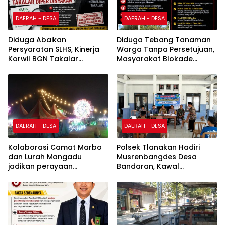
DAERAH - DESA
DAERAH - DESA
Diduga Abaikan
Diduga Tebang Tanaman
Persyaratan SLHS, Kinerja
Warga Tanpa Persetujuan,
Korwil BGN Takalar
Masyarakat Blokade
Dipertanyakan
Pemasangan Kabel Listrik
Menuju PKS PT Gunung
Andalan Sukses
DAERAH - DESA
DAERAH - DESA
Kolaborasi Camat Marbo
Polsek Tlanakan Hadiri
dan Lurah Mangadu
Musrenbangdes Desa
jadikan perayaan
Bandaran, Kawal
kemerdekaan sebagai
Perencanaan
penggerak ekonomi lokal
Pembangunan Tepat
Sasaran