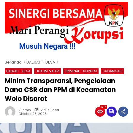
Beranda
DAERAH - DESA
DAERAH - DESA
HUKUM & HAM
KRIMINAL - KORUPSI
ORGANISASI
Minim Transparansi, Pengelolaan
Dana CSR dan PPM di Kecamatan
Wolo Disorot
1217
Rusmin
2 Min Baca
Oktober 28, 2025