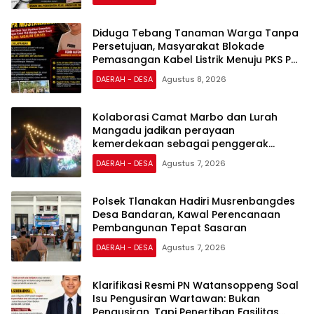
Diduga Tebang Tanaman Warga Tanpa
Persetujuan, Masyarakat Blokade
Pemasangan Kabel Listrik Menuju PKS PT
Gunung Andalan Sukses
DAERAH - DESA
Agustus 8, 2026
Kolaborasi Camat Marbo dan Lurah
Mangadu jadikan perayaan
kemerdekaan sebagai penggerak
ekonomi lokal
DAERAH - DESA
Agustus 7, 2026
Polsek Tlanakan Hadiri Musrenbangdes
Desa Bandaran, Kawal Perencanaan
Pembangunan Tepat Sasaran
DAERAH - DESA
Agustus 7, 2026
Klarifikasi Resmi PN Watansoppeng Soal
Isu Pengusiran Wartawan: Bukan
Pengusiran, Tapi Penertiban Fasilitas