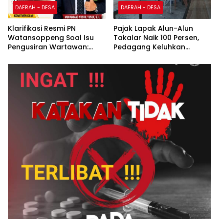
DAERAH - DESA
DAERAH - DESA
Klarifikasi Resmi PN
Pajak Lapak Alun-Alun
Watansoppeng Soal Isu
Takalar Naik 100 Persen,
Pengusiran Wartawan:
Pedagang Keluhkan
Bukan Pengusiran, Tapi
Penurunan Penghasilan
Penertiban Fasilitas PTSP