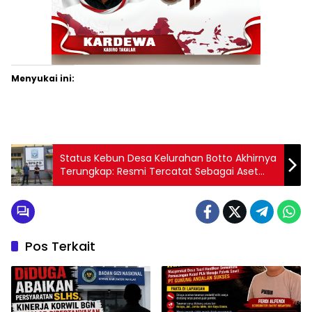
Menyukai ini:
Status Kebun Desa Kelurahan Botto Akhirnya
Terungkap: Resmi Tercatat Sebagai Aset
Daerah
Pos Terkait