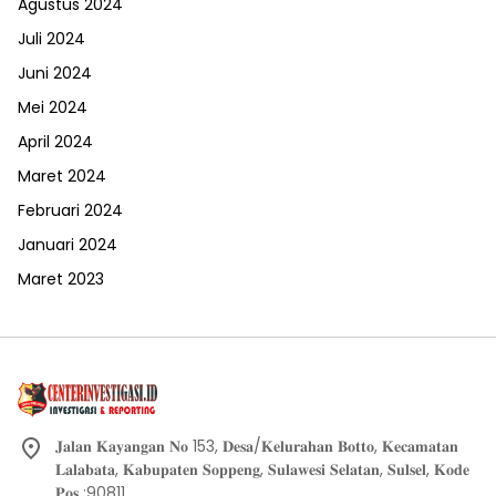
Agustus 2024
Juli 2024
Juni 2024
Mei 2024
April 2024
Maret 2024
Februari 2024
Januari 2024
Maret 2023
𝐉𝐚𝐥𝐚𝐧 𝐊𝐚𝐲𝐚𝐧𝐠𝐚𝐧 𝐍𝐨 153, 𝐃𝐞𝐬𝐚/𝐊𝐞𝐥𝐮𝐫𝐚𝐡𝐚𝐧 𝐁𝐨𝐭𝐭𝐨, 𝐊𝐞𝐜𝐚𝐦𝐚𝐭𝐚𝐧
𝐋𝐚𝐥𝐚𝐛𝐚𝐭𝐚, 𝐊𝐚𝐛𝐮𝐩𝐚𝐭𝐞𝐧 𝐒𝐨𝐩𝐩𝐞𝐧𝐠, 𝐒𝐮𝐥𝐚𝐰𝐞𝐬𝐢 𝐒𝐞𝐥𝐚𝐭𝐚𝐧, 𝐒𝐮𝐥𝐬𝐞𝐥, 𝐊𝐨𝐝𝐞
𝐏𝐨𝐬 :90811