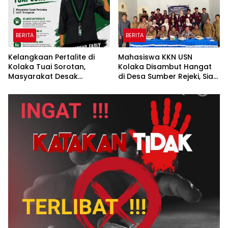
BERITA
BERITA
Kelangkaan Pertalite di
Mahasiswa KKN USN
Kolaka Tuai Sorotan,
Kolaka Disambut Hangat
Masyarakat Desak
di Desa Sumber Rejeki, Siap
Pertamina Lebih
Jalankan Program
Transparan*
Pemberdayaan
Masyarakat