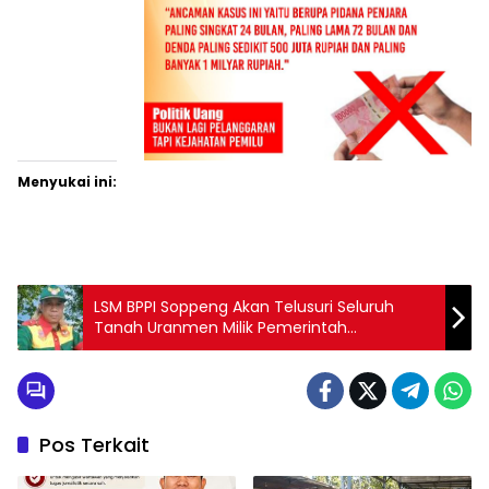
Menyukai ini:
LSM BPPI Soppeng Akan Telusuri Seluruh
Tanah Uranmen Milik Pemerintah
Kabupaten Soppeng
Pos Terkait