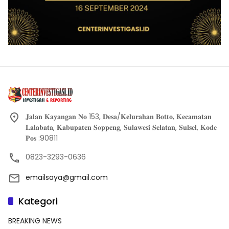
𝐉𝐚𝐥𝐚𝐧 𝐊𝐚𝐲𝐚𝐧𝐠𝐚𝐧 𝐍𝐨 153, 𝐃𝐞𝐬𝐚/𝐊𝐞𝐥𝐮𝐫𝐚𝐡𝐚𝐧 𝐁𝐨𝐭𝐭𝐨, 𝐊𝐞𝐜𝐚𝐦𝐚𝐭𝐚𝐧
𝐋𝐚𝐥𝐚𝐛𝐚𝐭𝐚, 𝐊𝐚𝐛𝐮𝐩𝐚𝐭𝐞𝐧 𝐒𝐨𝐩𝐩𝐞𝐧𝐠, 𝐒𝐮𝐥𝐚𝐰𝐞𝐬𝐢 𝐒𝐞𝐥𝐚𝐭𝐚𝐧, 𝐒𝐮𝐥𝐬𝐞𝐥, 𝐊𝐨𝐝𝐞
𝐏𝐨𝐬 :90811
0823-3293-0636
emailsaya@gmail.com
Kategori
BREAKING NEWS