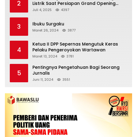
2
Listrik Saat Persiapan Grand Opening
Rumah Makan
Juli 4, 2025
4397
Ibuku Surgaku
3
Maret 26, 2024
3877
Ketua II DPP Sepernas Mengutuk Keras
4
Pelaku Pengeroyokan Wartawan
Maret 13, 2024
3781
Pentingnya Pengetahuan Bagi Seorang
5
Jurnalis
Juni 11, 2024
3551