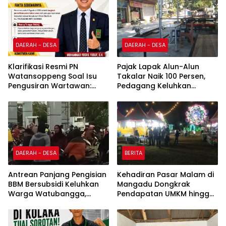
DAERAH - DESA
DAERAH - DESA
Klarifikasi Resmi PN
Pajak Lapak Alun-Alun
Watansoppeng Soal Isu
Takalar Naik 100 Persen,
Pengusiran Wartawan:
Pedagang Keluhkan
Bukan Pengusiran, Tapi
Penurunan Penghasilan
Penertiban Fasilitas PTSP
DAERAH - DESA
BERITA
Antrean Panjang Pengisian
Kehadiran Pasar Malam di
BBM Bersubsidi Keluhkan
Mangadu Dongkrak
Warga Watubangga,
Pendapatan UMKM hingga
Diduga Ada Imbas
Lebih dari 100 Persen
Kendaraan Bertangki
Modifikasi