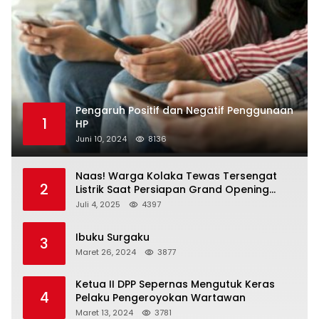
Pengaruh Positif dan Negatif Penggunaan
1
HP
Juni 10, 2024
8136
Naas! Warga Kolaka Tewas Tersengat
2
Listrik Saat Persiapan Grand Opening
Rumah Makan
Juli 4, 2025
4397
Ibuku Surgaku
3
Maret 26, 2024
3877
Ketua II DPP Sepernas Mengutuk Keras
4
Pelaku Pengeroyokan Wartawan
Maret 13, 2024
3781