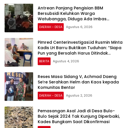
Antrean Panjang Pengisian BBM
Bersubsidi Keluhkan Warga
Watubangga, Diduga Ada Imbas
Kendaraan Bertangki Modifikasi
DAERAH - DESA
Agustus 6, 2026
Pimred Centerinvestigasi.id Rusmin Minta
Kadis LH Barru Buktikan Tuduhan: “Siapa
Pun yang Bersalah Harus Ditindak
Tegas!”
BERITA
Agustus 4, 2026
Reses Masa Sidang V, Achmad Daeng
Se’re Serahkan Helm dan Kaos kepada
Komunitas Bentor
DAERAH - DESA
Agustus 2, 2026
Pemasangan Asal Jadi di Desa Bulo-
Bulo Sejak 2024 Tak Kunjung Diperbaiki,
Kades Bungkam Saat Dikonfirmasi