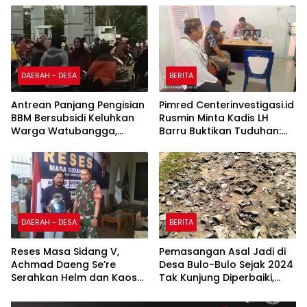
Penertiban Fasilitas PTSP
DAERAH - DESA
BERITA
Antrean Panjang Pengisian
Pimred Centerinvestigasi.id
BBM Bersubsidi Keluhkan
Rusmin Minta Kadis LH
Warga Watubangga,
Barru Buktikan Tuduhan:
Diduga Ada Imbas
“Siapa Pun yang Bersalah
Kendaraan Bertangki
Harus Ditindak Tegas!”
Modifikasi
DAERAH - DESA
BERITA
Reses Masa Sidang V,
Pemasangan Asal Jadi di
Achmad Daeng Se’re
Desa Bulo-Bulo Sejak 2024
Serahkan Helm dan Kaos
Tak Kunjung Diperbaiki,
kepada Komunitas Bentor
Kades Bungkam Saat
Dikonfirmasi