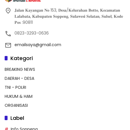
𝐉𝐚𝐥𝐚𝐧 𝐊𝐚𝐲𝐚𝐧𝐠𝐚𝐧 𝐍𝐨 153, 𝐃𝐞𝐬𝐚/𝐊𝐞𝐥𝐮𝐫𝐚𝐡𝐚𝐧 𝐁𝐨𝐭𝐭𝐨, 𝐊𝐞𝐜𝐚𝐦𝐚𝐭𝐚𝐧
𝐋𝐚𝐥𝐚𝐛𝐚𝐭𝐚, 𝐊𝐚𝐛𝐮𝐩𝐚𝐭𝐞𝐧 𝐒𝐨𝐩𝐩𝐞𝐧𝐠, 𝐒𝐮𝐥𝐚𝐰𝐞𝐬𝐢 𝐒𝐞𝐥𝐚𝐭𝐚𝐧, 𝐒𝐮𝐥𝐬𝐞𝐥, 𝐊𝐨𝐝𝐞
𝐏𝐨𝐬 :90811
0823-3293-0636
emailsaya@gmail.com
Kategori
BREAKING NEWS
DAERAH - DESA
TNI - POLRI
HUKUM & HAM
ORGANISASI
Label
Info Soppeng