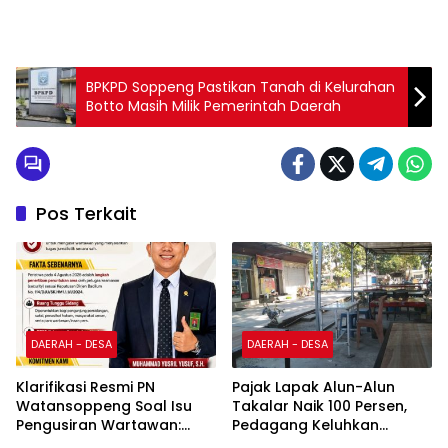
BPKPD Soppeng Pastikan Tanah di Kelurahan
Botto Masih Milik Pemerintah Daerah
Pos Terkait
DAERAH - DESA
DAERAH - DESA
Klarifikasi Resmi PN
Pajak Lapak Alun-Alun
Watansoppeng Soal Isu
Takalar Naik 100 Persen,
Pengusiran Wartawan:
Pedagang Keluhkan
Bukan Pengusiran, Tapi
Penurunan Penghasilan