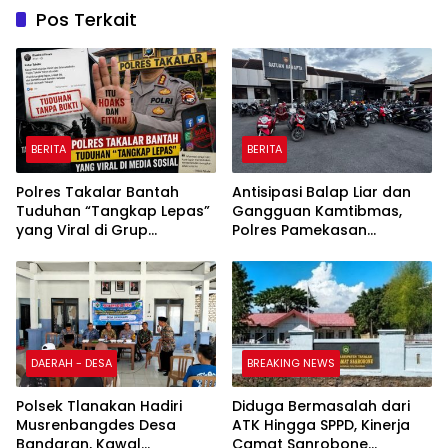
Pos Terkait
BERITA
BERITA
Polres Takalar Bantah
Antisipasi Balap Liar dan
Tuduhan “Tangkap Lepas”
Gangguan Kamtibmas,
yang Viral di Grup
Polres Pamekasan
Facebook Kabar Takalar
Amankan 62 Unit Sepeda
Motor
DAERAH - DESA
BREAKING NEWS
Polsek Tlanakan Hadiri
Diduga Bermasalah dari
Musrenbangdes Desa
ATK Hingga SPPD, Kinerja
Bandaran, Kawal
Camat Sanrobone