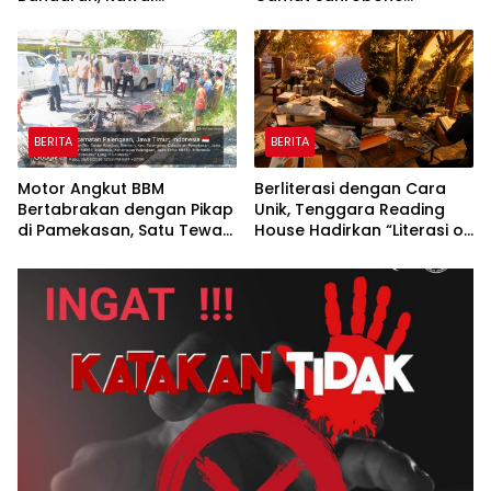
Perencanaan
Dikeluhkan Pegawai
Pembangunan Tepat
Sasaran
BERITA
BERITA
Motor Angkut BBM
Berliterasi dengan Cara
Bertabrakan dengan Pikap
Unik, Tenggara Reading
di Pamekasan, Satu Tewas
House Hadirkan “Literasi on
Terbakar
The Roof”, Membaca di
Atas Atap Sembari
Menikmati Senja