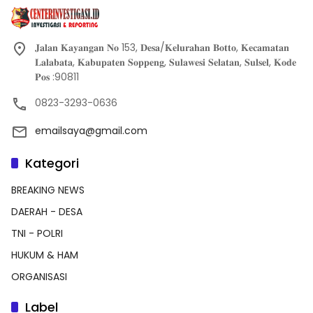
𝐉𝐚𝐥𝐚𝐧 𝐊𝐚𝐲𝐚𝐧𝐠𝐚𝐧 𝐍𝐨 153, 𝐃𝐞𝐬𝐚/𝐊𝐞𝐥𝐮𝐫𝐚𝐡𝐚𝐧 𝐁𝐨𝐭𝐭𝐨, 𝐊𝐞𝐜𝐚𝐦𝐚𝐭𝐚𝐧
𝐋𝐚𝐥𝐚𝐛𝐚𝐭𝐚, 𝐊𝐚𝐛𝐮𝐩𝐚𝐭𝐞𝐧 𝐒𝐨𝐩𝐩𝐞𝐧𝐠, 𝐒𝐮𝐥𝐚𝐰𝐞𝐬𝐢 𝐒𝐞𝐥𝐚𝐭𝐚𝐧, 𝐒𝐮𝐥𝐬𝐞𝐥, 𝐊𝐨𝐝𝐞
𝐏𝐨𝐬 :90811
0823-3293-0636
emailsaya@gmail.com
Kategori
BREAKING NEWS
DAERAH - DESA
TNI - POLRI
HUKUM & HAM
ORGANISASI
Label