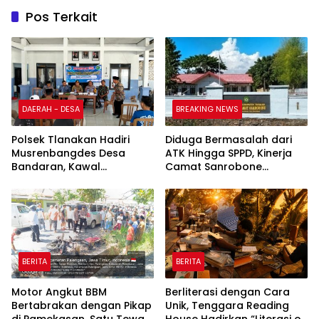
Pos Terkait
DAERAH - DESA
BREAKING NEWS
Polsek Tlanakan Hadiri
Diduga Bermasalah dari
Musrenbangdes Desa
ATK Hingga SPPD, Kinerja
Bandaran, Kawal
Camat Sanrobone
Perencanaan
Dikeluhkan Pegawai
Pembangunan Tepat
Sasaran
BERITA
BERITA
Motor Angkut BBM
Berliterasi dengan Cara
Bertabrakan dengan Pikap
Unik, Tenggara Reading