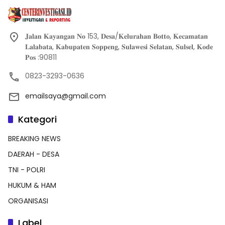
𝐉𝐚𝐥𝐚𝐧 𝐊𝐚𝐲𝐚𝐧𝐠𝐚𝐧 𝐍𝐨 153, 𝐃𝐞𝐬𝐚/𝐊𝐞𝐥𝐮𝐫𝐚𝐡𝐚𝐧 𝐁𝐨𝐭𝐭𝐨, 𝐊𝐞𝐜𝐚𝐦𝐚𝐭𝐚𝐧
𝐋𝐚𝐥𝐚𝐛𝐚𝐭𝐚, 𝐊𝐚𝐛𝐮𝐩𝐚𝐭𝐞𝐧 𝐒𝐨𝐩𝐩𝐞𝐧𝐠, 𝐒𝐮𝐥𝐚𝐰𝐞𝐬𝐢 𝐒𝐞𝐥𝐚𝐭𝐚𝐧, 𝐒𝐮𝐥𝐬𝐞𝐥, 𝐊𝐨𝐝𝐞
𝐏𝐨𝐬 :90811
0823-3293-0636
emailsaya@gmail.com
Kategori
BREAKING NEWS
DAERAH - DESA
TNI - POLRI
HUKUM & HAM
ORGANISASI
Label