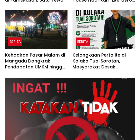
di Pamekasan, Satu Tewas
House Hadirkan “Literasi on
Terbakar
The Roof”, Membaca di
Atas Atap Sembari
Menikmati Senja
BERITA
BERITA
Kehadiran Pasar Malam di
Kelangkaan Pertalite di
Mangadu Dongkrak
Kolaka Tuai Sorotan,
Pendapatan UMKM hingga
Masyarakat Desak
Lebih dari 100 Persen
Pertamina Lebih
Transparan*