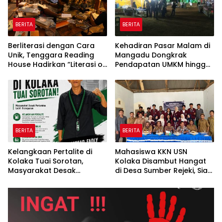
BERITA
BERITA
Berliterasi dengan Cara
Kehadiran Pasar Malam di
Unik, Tenggara Reading
Mangadu Dongkrak
House Hadirkan “Literasi on
Pendapatan UMKM hingga
The Roof”, Membaca di
Lebih dari 100 Persen
Atas Atap Sembari
Menikmati Senja
BERITA
BERITA
Kelangkaan Pertalite di
Mahasiswa KKN USN
Kolaka Tuai Sorotan,
Kolaka Disambut Hangat
Masyarakat Desak
di Desa Sumber Rejeki, Siap
Pertamina Lebih
Jalankan Program
Transparan*
Pemberdayaan
Masyarakat