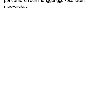
pencemaran dan mengganggu kesehatan
masyarakat.