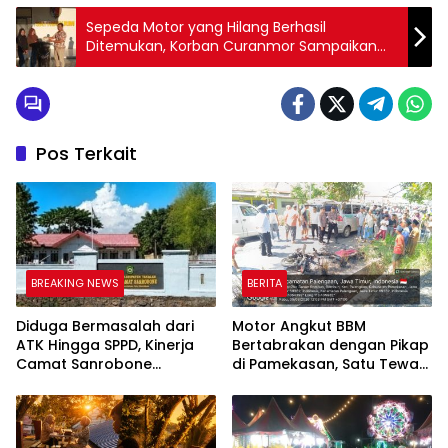
Sepeda Motor yang Hilang Berhasil
Ditemukan, Korban Curanmor Sampaikan
Apresiasi ke Polres Pamekasan
Pos Terkait
BREAKING NEWS
BERITA
Diduga Bermasalah dari
Motor Angkut BBM
ATK Hingga SPPD, Kinerja
Bertabrakan dengan Pikap
Camat Sanrobone
di Pamekasan, Satu Tewas
Dikeluhkan Pegawai
Terbakar