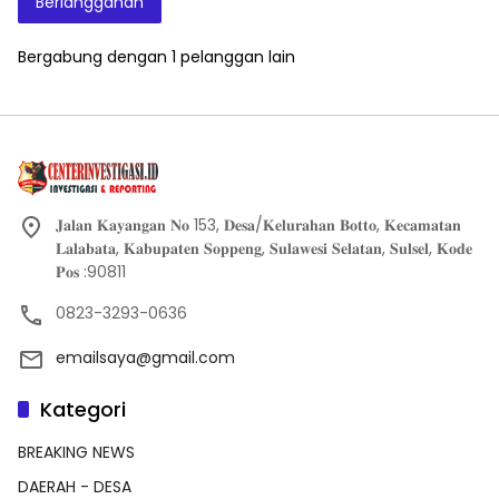
Berlangganan
Bergabung dengan 1 pelanggan lain
𝐉𝐚𝐥𝐚𝐧 𝐊𝐚𝐲𝐚𝐧𝐠𝐚𝐧 𝐍𝐨 153, 𝐃𝐞𝐬𝐚/𝐊𝐞𝐥𝐮𝐫𝐚𝐡𝐚𝐧 𝐁𝐨𝐭𝐭𝐨, 𝐊𝐞𝐜𝐚𝐦𝐚𝐭𝐚𝐧
𝐋𝐚𝐥𝐚𝐛𝐚𝐭𝐚, 𝐊𝐚𝐛𝐮𝐩𝐚𝐭𝐞𝐧 𝐒𝐨𝐩𝐩𝐞𝐧𝐠, 𝐒𝐮𝐥𝐚𝐰𝐞𝐬𝐢 𝐒𝐞𝐥𝐚𝐭𝐚𝐧, 𝐒𝐮𝐥𝐬𝐞𝐥, 𝐊𝐨𝐝𝐞
𝐏𝐨𝐬 :90811
0823-3293-0636
emailsaya@gmail.com
Kategori
BREAKING NEWS
DAERAH - DESA