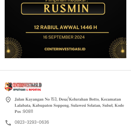
𝐉𝐚𝐥𝐚𝐧 𝐊𝐚𝐲𝐚𝐧𝐠𝐚𝐧 𝐍𝐨 153, 𝐃𝐞𝐬𝐚/𝐊𝐞𝐥𝐮𝐫𝐚𝐡𝐚𝐧 𝐁𝐨𝐭𝐭𝐨, 𝐊𝐞𝐜𝐚𝐦𝐚𝐭𝐚𝐧
𝐋𝐚𝐥𝐚𝐛𝐚𝐭𝐚, 𝐊𝐚𝐛𝐮𝐩𝐚𝐭𝐞𝐧 𝐒𝐨𝐩𝐩𝐞𝐧𝐠, 𝐒𝐮𝐥𝐚𝐰𝐞𝐬𝐢 𝐒𝐞𝐥𝐚𝐭𝐚𝐧, 𝐒𝐮𝐥𝐬𝐞𝐥, 𝐊𝐨𝐝𝐞
𝐏𝐨𝐬 :90811
0823-3293-0636