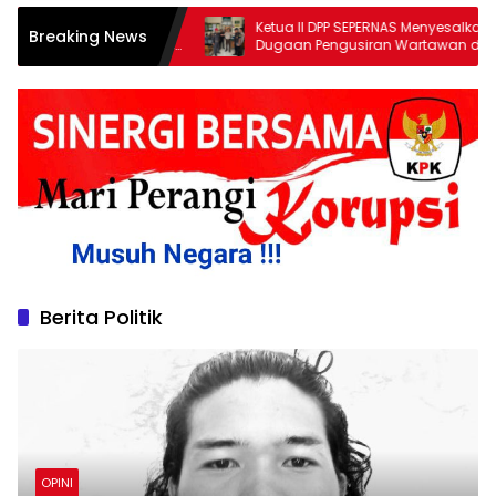
Tenggara
Ketua II DPP SEPERNAS Menyesalkan
Breaking News
si on The
Dugaan Pengusiran Wartawan di PN
embari
Watansoppeng, Redaksi Siapkan Surat
Konfirmasi
Berita Politik
OPINI