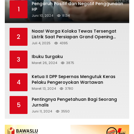
Pengaruh Positif dan Negatif Penggunaan
1
HP
Juni 10, 2024
8134
Naas! Warga Kolaka Tewas Tersengat
2
Listrik Saat Persiapan Grand Opening
Rumah Makan
Juli 4, 2025
4395
Ibuku Surgaku
3
Maret 26, 2024
3875
Ketua II DPP Sepernas Mengutuk Keras
4
Pelaku Pengeroyokan Wartawan
Maret 13, 2024
3780
Pentingnya Pengetahuan Bagi Seorang
5
Jurnalis
Juni 11, 2024
3550