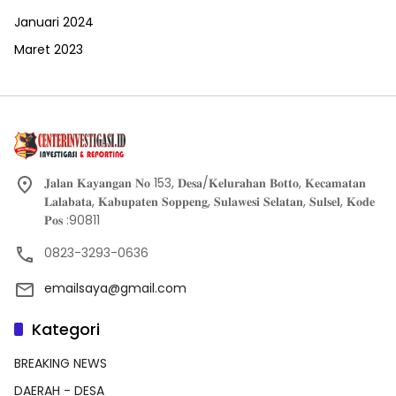
Januari 2024
Maret 2023
𝐉𝐚𝐥𝐚𝐧 𝐊𝐚𝐲𝐚𝐧𝐠𝐚𝐧 𝐍𝐨 153, 𝐃𝐞𝐬𝐚/𝐊𝐞𝐥𝐮𝐫𝐚𝐡𝐚𝐧 𝐁𝐨𝐭𝐭𝐨, 𝐊𝐞𝐜𝐚𝐦𝐚𝐭𝐚𝐧
𝐋𝐚𝐥𝐚𝐛𝐚𝐭𝐚, 𝐊𝐚𝐛𝐮𝐩𝐚𝐭𝐞𝐧 𝐒𝐨𝐩𝐩𝐞𝐧𝐠, 𝐒𝐮𝐥𝐚𝐰𝐞𝐬𝐢 𝐒𝐞𝐥𝐚𝐭𝐚𝐧, 𝐒𝐮𝐥𝐬𝐞𝐥, 𝐊𝐨𝐝𝐞
𝐏𝐨𝐬 :90811
0823-3293-0636
emailsaya@gmail.com
Kategori
BREAKING NEWS
DAERAH - DESA