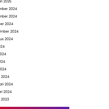
ri 2025
mber 2024
mber 2024
er 2024
ember 2024
us 2024
024
2024
024
2024
 2024
ari 2024
ri 2024
 2023