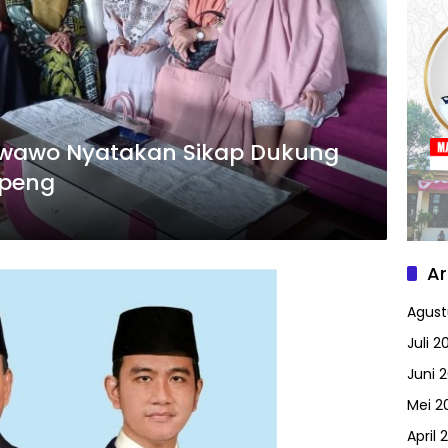
riwawo Nyatakan Sikap Dukung
ppeng
Ar
Agust
Juli 2
Juni 
Mei 2
April 