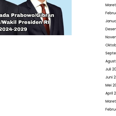
Maret
Febru
Janua
Dese
Nove
Oktob
Sept
Agust
Juli 2
Juni 
Mei 2
April 
Maret
Febru