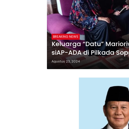
BREAKING NEWS
Keluarga “Datu” Mario
siAP-ADA di Pilkada So
Agustus 23, 2024