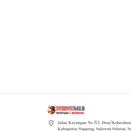
𝐉𝐚𝐥𝐚𝐧 𝐊𝐚𝐲𝐚𝐧𝐠𝐚𝐧 𝐍𝐨 153, 𝐃𝐞𝐬𝐚/𝐊𝐞𝐥𝐮𝐫𝐚𝐡𝐚𝐧 
𝐊𝐚𝐛𝐮𝐩𝐚𝐭𝐞𝐧 𝐒𝐨𝐩𝐩𝐞𝐧𝐠, 𝐒𝐮𝐥𝐚𝐰𝐞𝐬𝐢 𝐒𝐞𝐥𝐚𝐭𝐚𝐧, 