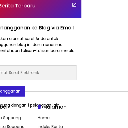
Berita Terbaru
rlangganan ke Blog via Email
kan alamat surel Anda untuk
ngganan blog ini dan menerima
ritahuan tulisan-tulisan baru melalui
at
onik
langganan
bung dengan 1 pelanggan lain
bel
Halaman
fo Soppeng
Home
rita Soppeng
Indeks Berita