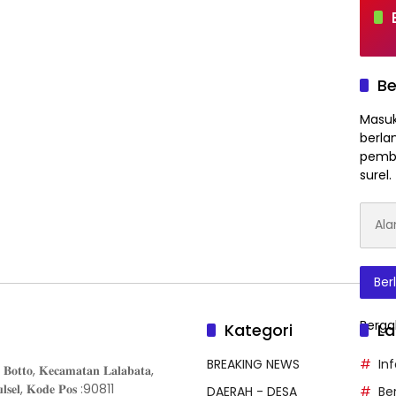
Be
Masuk
berla
pembe
surel.
Alam
Surat
Elektr
Ber
Berga
Kategori
La
BREAKING NEWS
In
𝐨𝐭𝐭𝐨, 𝐊𝐞𝐜𝐚𝐦𝐚𝐭𝐚𝐧 𝐋𝐚𝐥𝐚𝐛𝐚𝐭𝐚,
𝐒𝐮𝐥𝐬𝐞𝐥, 𝐊𝐨𝐝𝐞 𝐏𝐨𝐬 :90811
DAERAH - DESA
Be