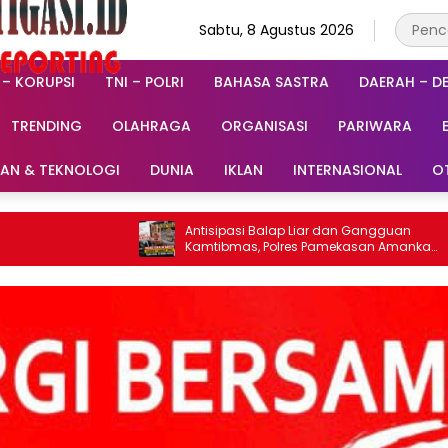
Sabtu, 8 Agustus 2026
 – KORUPSI
TNI – POLRI
BAHASA SASTRA
DAERAH – D
TRENDING
OLAHRAGA
ORGANISASI
PARIWARA
RAN & TEKNOLOGI
DUNIA
IKLAN
INTERNASIONAL
O
Antisipasi Balap Liar dan Gangguan
*Ma
Kamtibmas, Polres Pamekasan Amankan
Keb
62 Unit Sepeda Motor
Per
Mem
Kuli