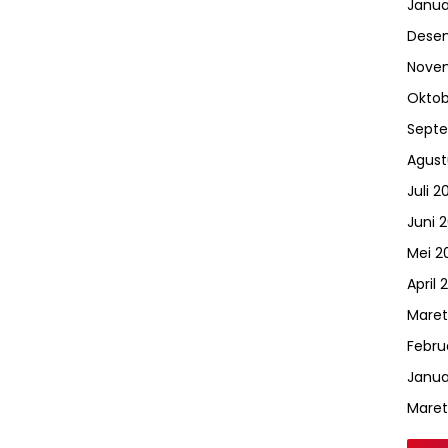
Janua
Dese
Nove
Oktob
Sept
Agust
Juli 2
Juni 
Mei 2
April 
Maret
Febru
Janua
Maret