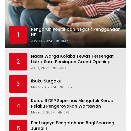
Pengaruh Positif dan Negatif Penggunaan
1
HP
Juni 10, 2024
8137
Naas! Warga Kolaka Tewas Tersengat
2
Listrik Saat Persiapan Grand Opening
Rumah Makan
Juli 4, 2025
4397
Ibuku Surgaku
3
Maret 26, 2024
3877
Ketua II DPP Sepernas Mengutuk Keras
4
Pelaku Pengeroyokan Wartawan
Maret 13, 2024
3781
Pentingnya Pengetahuan Bagi Seorang
5
Jurnalis