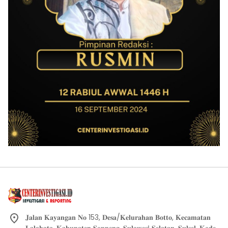
𝐉𝐚𝐥𝐚𝐧 𝐊𝐚𝐲𝐚𝐧𝐠𝐚𝐧 𝐍𝐨 153, 𝐃𝐞𝐬𝐚/𝐊𝐞𝐥𝐮𝐫𝐚𝐡𝐚𝐧 𝐁𝐨𝐭𝐭𝐨, 𝐊𝐞𝐜𝐚𝐦𝐚𝐭𝐚𝐧