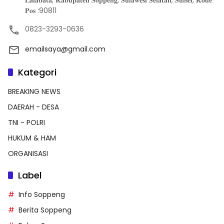
𝐋𝐚𝐥𝐚𝐛𝐚𝐭𝐚, 𝐊𝐚𝐛𝐮𝐩𝐚𝐭𝐞𝐧 𝐒𝐨𝐩𝐩𝐞𝐧𝐠, 𝐒𝐮𝐥𝐚𝐰𝐞𝐬𝐢 𝐒𝐞𝐥𝐚𝐭𝐚𝐧, 𝐒𝐮𝐥𝐬𝐞𝐥, 𝐊𝐨𝐝𝐞
𝐏𝐨𝐬 :90811
0823-3293-0636
emailsaya@gmail.com
Kategori
BREAKING NEWS
DAERAH - DESA
TNI - POLRI
HUKUM & HAM
ORGANISASI
Label
Info Soppeng
Berita Soppeng