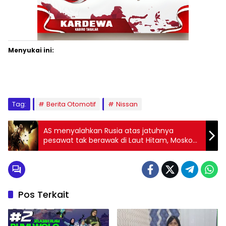
Menyukai ini:
Tag:
Berita Otomotif
Nissan
AS menyalahkan Rusia atas jatuhnya
pesawat tak berawak di Laut Hitam, Moskow
menyangkal
Pos Terkait