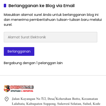
Berlangganan ke Blog via Email
Masukkan alamat surel Anda untuk berlangganan blog ini
dan menerima pemberitahuan tulisan-tulisan baru melalui
surel.
Alamat
Surat
Elektronik
Berlangganan
Bergabung dengan 1 pelanggan lain
𝐉𝐚𝐥𝐚𝐧 𝐊𝐚𝐲𝐚𝐧𝐠𝐚𝐧 𝐍𝐨 153, 𝐃𝐞𝐬𝐚/𝐊𝐞𝐥𝐮𝐫𝐚𝐡𝐚𝐧 𝐁𝐨𝐭𝐭𝐨, 𝐊𝐞𝐜𝐚𝐦𝐚𝐭𝐚𝐧
𝐋𝐚𝐥𝐚𝐛𝐚𝐭𝐚, 𝐊𝐚𝐛𝐮𝐩𝐚𝐭𝐞𝐧 𝐒𝐨𝐩𝐩𝐞𝐧𝐠, 𝐒𝐮𝐥𝐚𝐰𝐞𝐬𝐢 𝐒𝐞𝐥𝐚𝐭𝐚𝐧, 𝐒𝐮𝐥𝐬𝐞𝐥, 𝐊𝐨𝐝𝐞