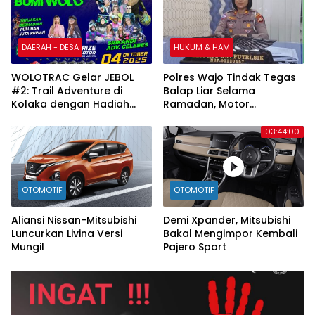
DAERAH - DESA
HUKUM & HAM
WOLOTRAC Gelar JEBOL
Polres Wajo Tindak Tegas
#2: Trail Adventure di
Balap Liar Selama
Kolaka dengan Hadiah
Ramadan, Motor
Menarik
Pelanggar Akan
‘Berlebaran’ di Kantor
03:44:00
Satlantas
OTOMOTIF
OTOMOTIF
Aliansi Nissan-Mitsubishi
Demi Xpander, Mitsubishi
Luncurkan Livina Versi
Bakal Mengimpor Kembali
Mungil
Pajero Sport