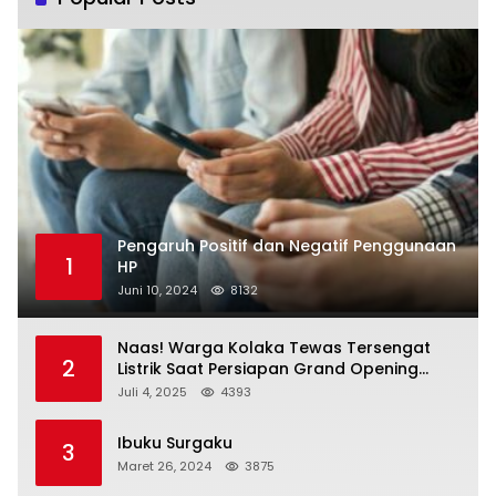
Pengaruh Positif dan Negatif Penggunaan
1
HP
Juni 10, 2024
8132
Naas! Warga Kolaka Tewas Tersengat
2
Listrik Saat Persiapan Grand Opening
Rumah Makan
Juli 4, 2025
4393
Ibuku Surgaku
3
Maret 26, 2024
3875