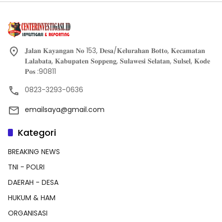
𝐉𝐚𝐥𝐚𝐧 𝐊𝐚𝐲𝐚𝐧𝐠𝐚𝐧 𝐍𝐨 153, 𝐃𝐞𝐬𝐚/𝐊𝐞𝐥𝐮𝐫𝐚𝐡𝐚𝐧 𝐁𝐨𝐭𝐭𝐨, 𝐊𝐞𝐜𝐚𝐦𝐚𝐭𝐚𝐧
𝐋𝐚𝐥𝐚𝐛𝐚𝐭𝐚, 𝐊𝐚𝐛𝐮𝐩𝐚𝐭𝐞𝐧 𝐒𝐨𝐩𝐩𝐞𝐧𝐠, 𝐒𝐮𝐥𝐚𝐰𝐞𝐬𝐢 𝐒𝐞𝐥𝐚𝐭𝐚𝐧, 𝐒𝐮𝐥𝐬𝐞𝐥, 𝐊𝐨𝐝𝐞
𝐏𝐨𝐬 :90811
0823-3293-0636
emailsaya@gmail.com
Kategori
BREAKING NEWS
TNI - POLRI
DAERAH - DESA
HUKUM & HAM
ORGANISASI