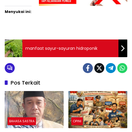
Menyukai ini:
manfaat sayur-sayuran hidroponik
Pos Terkait
BAHASA SASTRA
OPINI