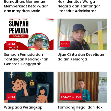
Ramadhan: Momentum
Hak Identitas Warga
Memperkuat Ketakwaan
Negara dan Tantangan
dan Integritas Sosial
Prosedur Administrasi
Kependudukan
OPINI
OPINI
Sumpah Pemuda dan
Ujian Cinta dan Kesetiaan
Tantangan Kebangkitan
dalam Keluarga
Generasi Penggerak
Bangsa
OPINI
HUKUM & HAM
Waspada Perangkap
Tambang Ilegal dan Hak