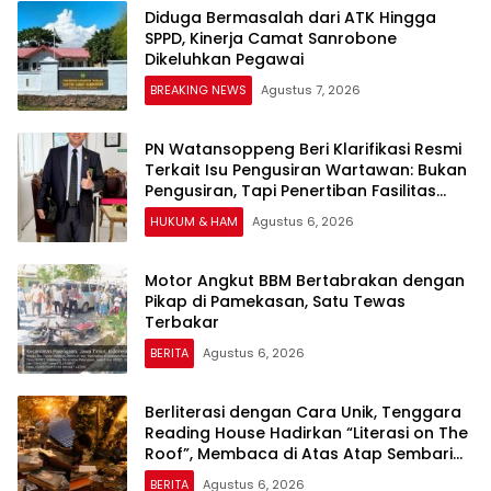
Diduga Bermasalah dari ATK Hingga
SPPD, Kinerja Camat Sanrobone
Dikeluhkan Pegawai
BREAKING NEWS
Agustus 7, 2026
PN Watansoppeng Beri Klarifikasi Resmi
Terkait Isu Pengusiran Wartawan: Bukan
Pengusiran, Tapi Penertiban Fasilitas
PTSP
HUKUM & HAM
Agustus 6, 2026
Motor Angkut BBM Bertabrakan dengan
Pikap di Pamekasan, Satu Tewas
Terbakar
BERITA
Agustus 6, 2026
Berliterasi dengan Cara Unik, Tenggara
Reading House Hadirkan “Literasi on The
Roof”, Membaca di Atas Atap Sembari
Menikmati Senja
BERITA
Agustus 6, 2026