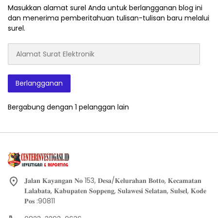
Masukkan alamat surel Anda untuk berlangganan blog ini
dan menerima pemberitahuan tulisan-tulisan baru melalui
surel.
Alamat
Surat
Elektronik
Berlangganan
Bergabung dengan 1 pelanggan lain
𝐉𝐚𝐥𝐚𝐧 𝐊𝐚𝐲𝐚𝐧𝐠𝐚𝐧 𝐍𝐨 153, 𝐃𝐞𝐬𝐚/𝐊𝐞𝐥𝐮𝐫𝐚𝐡𝐚𝐧 𝐁𝐨𝐭𝐭𝐨, 𝐊𝐞𝐜𝐚𝐦𝐚𝐭𝐚𝐧
𝐋𝐚𝐥𝐚𝐛𝐚𝐭𝐚, 𝐊𝐚𝐛𝐮𝐩𝐚𝐭𝐞𝐧 𝐒𝐨𝐩𝐩𝐞𝐧𝐠, 𝐒𝐮𝐥𝐚𝐰𝐞𝐬𝐢 𝐒𝐞𝐥𝐚𝐭𝐚𝐧, 𝐒𝐮𝐥𝐬𝐞𝐥, 𝐊𝐨𝐝𝐞
𝐏𝐨𝐬 :90811