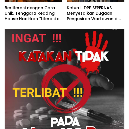
Berliterasi dengan Cara
Ketua II DPP SEPERNAS
Unik, Tenggara Reading
Menyesalkan Dugaan
House Hadirkan “Literasi on
Pengusiran Wartawan di
The Roof”, Membaca di
PN Watansoppeng,
Atas Atap Sembari
Redaksi Siapkan Surat
Menikmati Senja
Konfirmasi