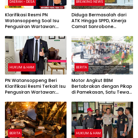
DAERAH - DESA
BREAKING NEWS
Klarifikasi Resmi PN
Diduga Bermasalah dari
Watansoppeng Soal Isu
ATK Hingga SPPD, Kinerja
Pengusiran Wartawan:
Camat Sanrobone
Bukan Pengusiran, Tapi
Dikeluhkan Pegawai
Penertiban Fasilitas PTSP
HUKUM & HAM
BERITA
PN Watansoppeng Beri
Motor Angkut BBM
Klarifikasi Resmi Terkait Isu
Bertabrakan dengan Pikap
Pengusiran Wartawan:
di Pamekasan, Satu Tewas
Bukan Pengusiran, Tapi
Terbakar
Penertiban Fasilitas PTSP
BERITA
HUKUM & HAM