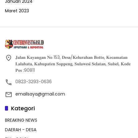
Januari 2024
Maret 2023
𝐉𝐚𝐥𝐚𝐧 𝐊𝐚𝐲𝐚𝐧𝐠𝐚𝐧 𝐍𝐨 153, 𝐃𝐞𝐬𝐚/𝐊𝐞𝐥𝐮𝐫𝐚𝐡𝐚𝐧 𝐁𝐨𝐭𝐭𝐨, 𝐊𝐞𝐜𝐚𝐦𝐚𝐭𝐚𝐧
𝐋𝐚𝐥𝐚𝐛𝐚𝐭𝐚, 𝐊𝐚𝐛𝐮𝐩𝐚𝐭𝐞𝐧 𝐒𝐨𝐩𝐩𝐞𝐧𝐠, 𝐒𝐮𝐥𝐚𝐰𝐞𝐬𝐢 𝐒𝐞𝐥𝐚𝐭𝐚𝐧, 𝐒𝐮𝐥𝐬𝐞𝐥, 𝐊𝐨𝐝𝐞
𝐏𝐨𝐬 :90811
0823-3293-0636
emailsaya@gmail.com
Kategori
BREAKING NEWS
DAERAH - DESA