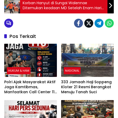
Korban Hanyut di Sungai Walennae
Ditemukan keadaan MD Setelah Enam Hari
Pencarian
Pos Terkait
HUKUM & HAM
NASIONAL
Polri Ajak Masyarakat Aktif
333 Jamaah Haji Soppeng
Jaga Kamtibmas,
Kloter 21 Resmi Berangkat
Manfaatkan Call Center 110
Menuju Tanah Suci
yang Siaga 24 Jam