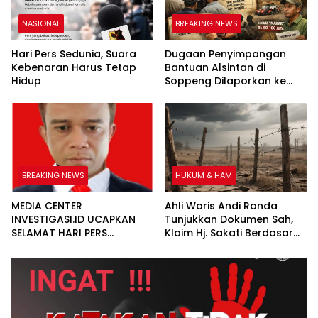
NASIONAL
BREAKING NEWS
Hari Pers Sedunia, Suara
Dugaan Penyimpangan
Kebenaran Harus Tetap
Bantuan Alsintan di
Hidup
Soppeng Dilaporkan ke
Kementerian Pertanian,
Ada Nomor Tiket
Pengaduan Resmi
BREAKING NEWS
HUKUM & HAM
MEDIA CENTER
Ahli Waris Andi Ronda
INVESTIGASI.ID UCAPKAN
Tunjukkan Dokumen Sah,
SELAMAT HARI PERS
Klaim Hj. Sakati Berdasar
NASIONAL
PBB Dipertanyakan