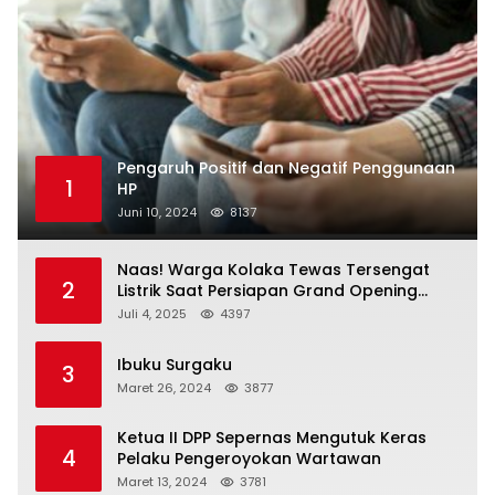
Pengaruh Positif dan Negatif Penggunaan
1
HP
Juni 10, 2024
8137
Naas! Warga Kolaka Tewas Tersengat
2
Listrik Saat Persiapan Grand Opening
Rumah Makan
Juli 4, 2025
4397
Ibuku Surgaku
3
Maret 26, 2024
3877
Ketua II DPP Sepernas Mengutuk Keras
4
Pelaku Pengeroyokan Wartawan
Maret 13, 2024
3781