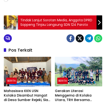
Tindak Lanjut Sorotan Media, Anggota DPRD
Soppeng Tinjau Langsung SDN 124 Paroto
Pos Terkait
BERITA
BERITA
Mahasiswa KKN USN
Gerakan Literasi
Kolaka Disambut Hangat
Menggema di Kolaka
di Desa Sumber Rejeki, Siap
Utara, TRH Bersama
Jalankan Program
Organisasi Mahasiswa