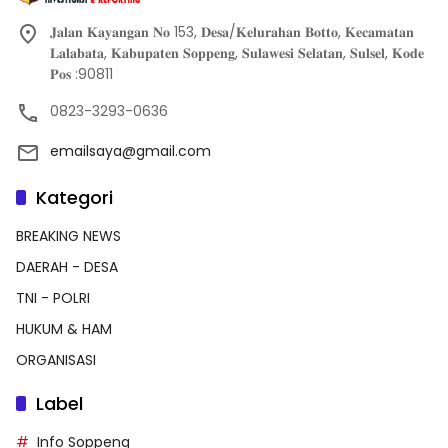
𝐉𝐚𝐥𝐚𝐧 𝐊𝐚𝐲𝐚𝐧𝐠𝐚𝐧 𝐍𝐨 153, 𝐃𝐞𝐬𝐚/𝐊𝐞𝐥𝐮𝐫𝐚𝐡𝐚𝐧 𝐁𝐨𝐭𝐭𝐨, 𝐊𝐞𝐜𝐚𝐦𝐚𝐭𝐚𝐧
𝐋𝐚𝐥𝐚𝐛𝐚𝐭𝐚, 𝐊𝐚𝐛𝐮𝐩𝐚𝐭𝐞𝐧 𝐒𝐨𝐩𝐩𝐞𝐧𝐠, 𝐒𝐮𝐥𝐚𝐰𝐞𝐬𝐢 𝐒𝐞𝐥𝐚𝐭𝐚𝐧, 𝐒𝐮𝐥𝐬𝐞𝐥, 𝐊𝐨𝐝𝐞
𝐏𝐨𝐬 :90811
0823-3293-0636
emailsaya@gmail.com
Kategori
BREAKING NEWS
DAERAH - DESA
TNI - POLRI
HUKUM & HAM
ORGANISASI
Label
Info Soppeng