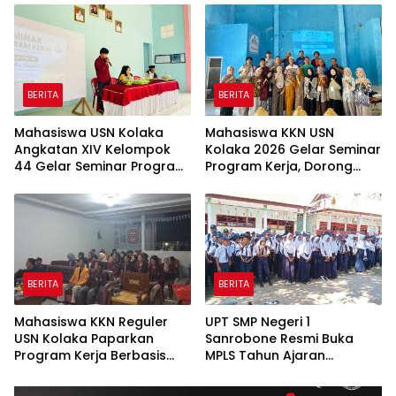
Pemberdayaan
Gelar Lapak Baca Terbuka
Masyarakat
BERITA
BERITA
Mahasiswa USN Kolaka
Mahasiswa KKN USN
Angkatan XIV Kelompok
Kolaka 2026 Gelar Seminar
44 Gelar Seminar Program
Program Kerja, Dorong
Kerja di Desa Ana
Desa Rakadua Menuju
Onembute
Desa Berdaya dan
Berkelanjutan
BERITA
BERITA
Mahasiswa KKN Reguler
UPT SMP Negeri 1
USN Kolaka Paparkan
Sanrobone Resmi Buka
Program Kerja Berbasis
MPLS Tahun Ajaran
SDGs di Desa Timbala
2026/2027