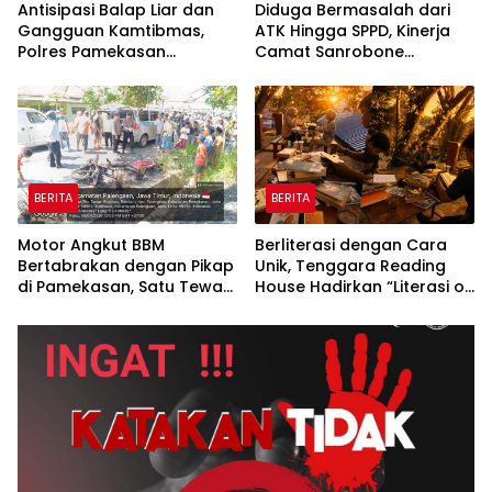
Antisipasi Balap Liar dan
Diduga Bermasalah dari
Gangguan Kamtibmas,
ATK Hingga SPPD, Kinerja
Polres Pamekasan
Camat Sanrobone
Amankan 62 Unit Sepeda
Dikeluhkan Pegawai
Motor
BERITA
BERITA
Motor Angkut BBM
Berliterasi dengan Cara
Bertabrakan dengan Pikap
Unik, Tenggara Reading
di Pamekasan, Satu Tewas
House Hadirkan “Literasi on
Terbakar
The Roof”, Membaca di
Atas Atap Sembari
Menikmati Senja