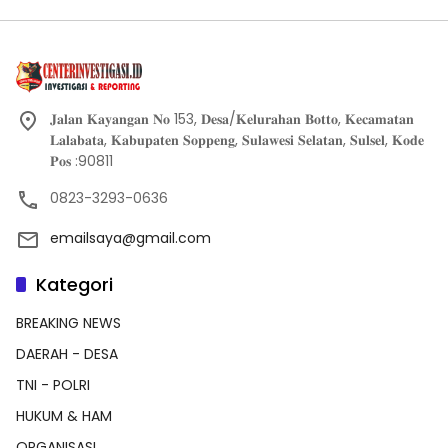
𝐉𝐚𝐥𝐚𝐧 𝐊𝐚𝐲𝐚𝐧𝐠𝐚𝐧 𝐍𝐨 153, 𝐃𝐞𝐬𝐚/𝐊𝐞𝐥𝐮𝐫𝐚𝐡𝐚𝐧 𝐁𝐨𝐭𝐭𝐨, 𝐊𝐞𝐜𝐚𝐦𝐚𝐭𝐚𝐧
𝐋𝐚𝐥𝐚𝐛𝐚𝐭𝐚, 𝐊𝐚𝐛𝐮𝐩𝐚𝐭𝐞𝐧 𝐒𝐨𝐩𝐩𝐞𝐧𝐠, 𝐒𝐮𝐥𝐚𝐰𝐞𝐬𝐢 𝐒𝐞𝐥𝐚𝐭𝐚𝐧, 𝐒𝐮𝐥𝐬𝐞𝐥, 𝐊𝐨𝐝𝐞
𝐏𝐨𝐬 :90811
0823-3293-0636
emailsaya@gmail.com
Kategori
BREAKING NEWS
DAERAH - DESA
TNI - POLRI
HUKUM & HAM
ORGANISASI