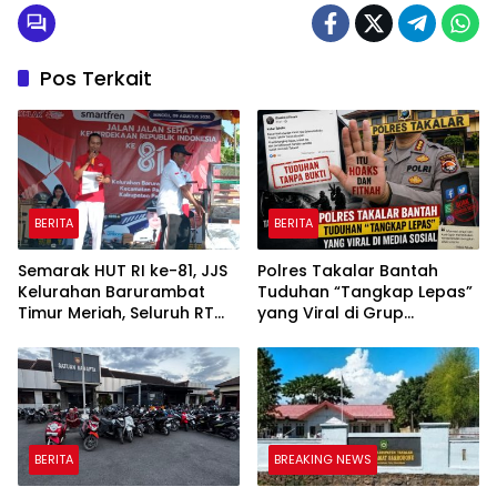
Pos Terkait
BERITA
BERITA
Semarak HUT RI ke-81, JJS
Polres Takalar Bantah
Kelurahan Barurambat
Tuduhan “Tangkap Lepas”
Timur Meriah, Seluruh RT
yang Viral di Grup
dan RW Turut Berbaur
Facebook Kabar Takalar
Bersama Warga
BERITA
BREAKING NEWS