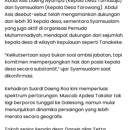
Abdul Asis Daeng Nyampa (Kepala Desa Tamasaju)
dan Syamsualam (Kepala Desa Tarowang). Abdul
Asis disebut-sebut telah mengamankan dukungan
dari lebih 30 kepala desa, sementara Syamsualam
yang juga aktif di organisasi Pemuda
Muhammadiyah, mendapat dukungan dari sejumlah
kepala desa di wilayah kepulauan seperti Tanakeke.
“Keikutsertaan saya bukan soal ambisi jabatan, tapi
komitmen memperjuangkan hak dan posisi kepala
desa secara substantif,” ujar Syamsualam saat
dikonfirmasi.
Kehadiran Suardi Daeng Roa kini memperluas
spektrum pertarungan. Muscab Apdesi Takalar tak
lagi berporos tunggal ke Galesong, namun mulai
menunjukkan dinamika persaingan yang lebih
merata secara geografis.
Tokoh senior kepala desa, Darwis alias Tetta