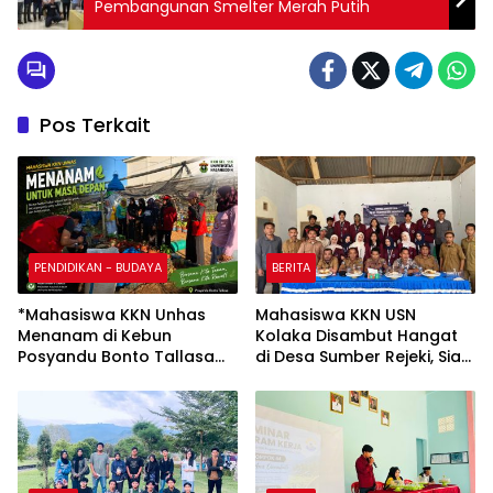
Pembangunan Smelter Merah Putih
Pos Terkait
PENDIDIKAN - BUDAYA
BERITA
*Mahasiswa KKN Unhas
Mahasiswa KKN USN
Menanam di Kebun
Kolaka Disambut Hangat
Posyandu Bonto Tallasa
di Desa Sumber Rejeki, Siap
sebagai Percontohan
Jalankan Program
Penanaman dengan
Pemberdayaan
Memanfaatkan Bahan
Masyarakat
Organik Sekitar Kuliah
Kerja Nyata (KKN)*