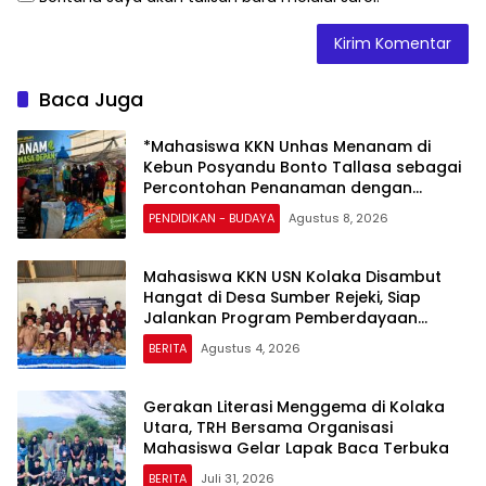
Baca Juga
*Mahasiswa KKN Unhas Menanam di
Kebun Posyandu Bonto Tallasa sebagai
Percontohan Penanaman dengan
Memanfaatkan Bahan Organik Sekitar
PENDIDIKAN - BUDAYA
Agustus 8, 2026
Kuliah Kerja Nyata (KKN)*
Mahasiswa KKN USN Kolaka Disambut
Hangat di Desa Sumber Rejeki, Siap
Jalankan Program Pemberdayaan
Masyarakat
BERITA
Agustus 4, 2026
Gerakan Literasi Menggema di Kolaka
Utara, TRH Bersama Organisasi
Mahasiswa Gelar Lapak Baca Terbuka
BERITA
Juli 31, 2026