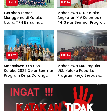
BERITA
BERITA
Gerakan Literasi
Mahasiswa USN Kolaka
Menggema di Kolaka
Angkatan XIV Kelompok
Utara, TRH Bersama
44 Gelar Seminar Program
Organisasi Mahasiswa
Kerja di Desa Ana
Gelar Lapak Baca Terbuka
Onembute
BERITA
BERITA
Mahasiswa KKN USN
Mahasiswa KKN Reguler
Kolaka 2026 Gelar Seminar
USN Kolaka Paparkan
Program Kerja, Dorong
Program Kerja Berbasis
Desa Rakadua Menuju
SDGs di Desa Timbala
Desa Berdaya dan
Berkelanjutan