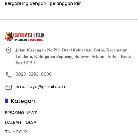
Bergabung dengan 1 pelanggan lain
𝐉𝐚𝐥𝐚𝐧 𝐊𝐚𝐲𝐚𝐧𝐠𝐚𝐧 𝐍𝐨 153, 𝐃𝐞𝐬𝐚/𝐊𝐞𝐥𝐮𝐫𝐚𝐡𝐚𝐧 𝐁𝐨𝐭𝐭𝐨, 𝐊𝐞𝐜𝐚𝐦𝐚𝐭𝐚𝐧
𝐋𝐚𝐥𝐚𝐛𝐚𝐭𝐚, 𝐊𝐚𝐛𝐮𝐩𝐚𝐭𝐞𝐧 𝐒𝐨𝐩𝐩𝐞𝐧𝐠, 𝐒𝐮𝐥𝐚𝐰𝐞𝐬𝐢 𝐒𝐞𝐥𝐚𝐭𝐚𝐧, 𝐒𝐮𝐥𝐬𝐞𝐥, 𝐊𝐨𝐝𝐞
𝐏𝐨𝐬 :90811
0823-3293-0636
emailsaya@gmail.com
Kategori
BREAKING NEWS
DAERAH - DESA
TNI - POLRI