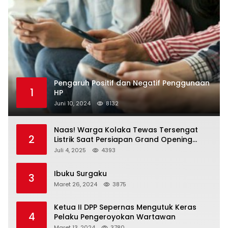
Pengaruh Positif dan Negatif Penggunaan
1
HP
Juni 10, 2024
8132
Naas! Warga Kolaka Tewas Tersengat
2
Listrik Saat Persiapan Grand Opening
Rumah Makan
Juli 4, 2025
4393
Ibuku Surgaku
3
Maret 26, 2024
3875
Ketua II DPP Sepernas Mengutuk Keras
4
Pelaku Pengeroyokan Wartawan
Maret 13, 2024
3780