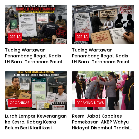
The Roof”, Membaca di
PN Watansoppeng,
Atas Atap Sembari
Redaksi Siapkan Surat
Menikmati Senja
Konfirmasi
BERITA
BERITA
Tuding Wartawan
Tuding Wartawan
Penambang Ilegal, Kadis
Penambang Ilegal, Kadis
LH Barru Terancam Pasal
LH Barru Terancam Pasal
Berlapis UU ITE Hingga UU
Berlapis UU ITE Hingga UU
Pers
Pers
ORGANISASI
BREAKING NEWS
Lurah Lempar Kewenangan
Resmi Jabat Kapolres
ke Kesra, Kabag Kesra
Pamekasan, AKBP Wahyu
Belum Beri Klarifikasi
Hidayat Disambut Tradisi
Tertulis
Gerbang Pora dan Apel