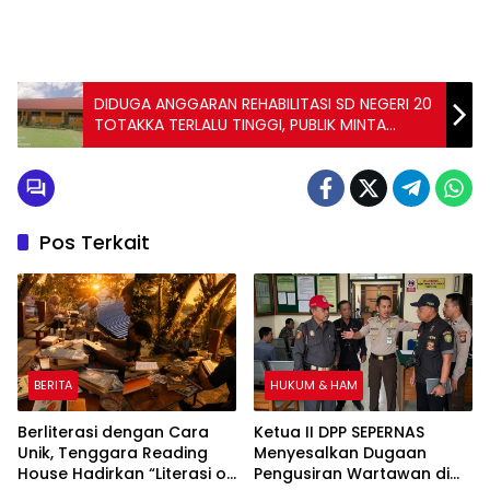
DIDUGA ANGGARAN REHABILITASI SD NEGERI 20
TOTAKKA TERLALU TINGGI, PUBLIK MINTA
PENJELASAN DINAS PENDIDIKAN
Pos Terkait
BERITA
HUKUM & HAM
Berliterasi dengan Cara
Ketua II DPP SEPERNAS
Unik, Tenggara Reading
Menyesalkan Dugaan
House Hadirkan “Literasi on
Pengusiran Wartawan di