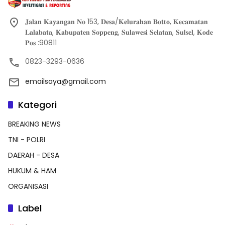
𝐉𝐚𝐥𝐚𝐧 𝐊𝐚𝐲𝐚𝐧𝐠𝐚𝐧 𝐍𝐨 153, 𝐃𝐞𝐬𝐚/𝐊𝐞𝐥𝐮𝐫𝐚𝐡𝐚𝐧 𝐁𝐨𝐭𝐭𝐨, 𝐊𝐞𝐜𝐚𝐦𝐚𝐭𝐚𝐧
𝐋𝐚𝐥𝐚𝐛𝐚𝐭𝐚, 𝐊𝐚𝐛𝐮𝐩𝐚𝐭𝐞𝐧 𝐒𝐨𝐩𝐩𝐞𝐧𝐠, 𝐒𝐮𝐥𝐚𝐰𝐞𝐬𝐢 𝐒𝐞𝐥𝐚𝐭𝐚𝐧, 𝐒𝐮𝐥𝐬𝐞𝐥, 𝐊𝐨𝐝𝐞
𝐏𝐨𝐬 :90811
0823-3293-0636
emailsaya@gmail.com
Kategori
BREAKING NEWS
TNI - POLRI
DAERAH - DESA
HUKUM & HAM
ORGANISASI
Label