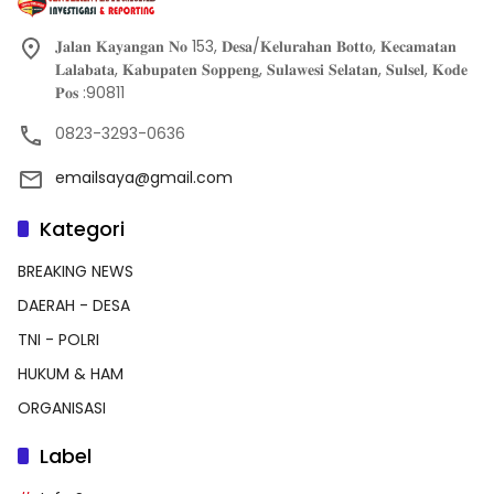
𝐉𝐚𝐥𝐚𝐧 𝐊𝐚𝐲𝐚𝐧𝐠𝐚𝐧 𝐍𝐨 153, 𝐃𝐞𝐬𝐚/𝐊𝐞𝐥𝐮𝐫𝐚𝐡𝐚𝐧 𝐁𝐨𝐭𝐭𝐨, 𝐊𝐞𝐜𝐚𝐦𝐚𝐭𝐚𝐧
𝐋𝐚𝐥𝐚𝐛𝐚𝐭𝐚, 𝐊𝐚𝐛𝐮𝐩𝐚𝐭𝐞𝐧 𝐒𝐨𝐩𝐩𝐞𝐧𝐠, 𝐒𝐮𝐥𝐚𝐰𝐞𝐬𝐢 𝐒𝐞𝐥𝐚𝐭𝐚𝐧, 𝐒𝐮𝐥𝐬𝐞𝐥, 𝐊𝐨𝐝𝐞
𝐏𝐨𝐬 :90811
0823-3293-0636
emailsaya@gmail.com
Kategori
BREAKING NEWS
DAERAH - DESA
TNI - POLRI
HUKUM & HAM
ORGANISASI
Label