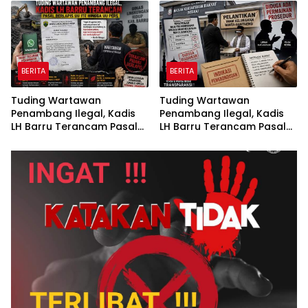
Atas Atap Sembari
Redaksi Siapkan Surat
Menikmati Senja
Konfirmasi
BERITA
BERITA
Tuding Wartawan
Tuding Wartawan
Penambang Ilegal, Kadis
Penambang Ilegal, Kadis
LH Barru Terancam Pasal
LH Barru Terancam Pasal
Berlapis UU ITE Hingga UU
Berlapis UU ITE Hingga UU
Pers
Pers