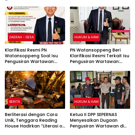
DAERAH - DESA
HUKUM & HAM
Klarifikasi Resmi PN
PN Watansoppeng Beri
Watansoppeng Soal Isu
Klarifikasi Resmi Terkait Isu
Pengusiran Wartawan:
Pengusiran Wartawan:
Bukan Pengusiran, Tapi
Bukan Pengusiran, Tapi
Penertiban Fasilitas PTSP
Penertiban Fasilitas PTSP
BERITA
HUKUM & HAM
Berliterasi dengan Cara
Ketua II DPP SEPERNAS
Unik, Tenggara Reading
Menyesalkan Dugaan
House Hadirkan “Literasi on
Pengusiran Wartawan di
The Roof”, Membaca di
PN Watansoppeng,