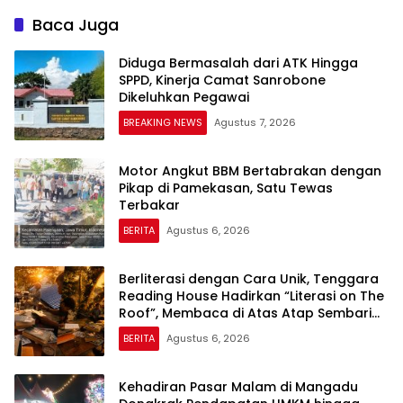
Baca Juga
Diduga Bermasalah dari ATK Hingga
SPPD, Kinerja Camat Sanrobone
Dikeluhkan Pegawai
BREAKING NEWS
Agustus 7, 2026
Motor Angkut BBM Bertabrakan dengan
Pikap di Pamekasan, Satu Tewas
Terbakar
BERITA
Agustus 6, 2026
Berliterasi dengan Cara Unik, Tenggara
Reading House Hadirkan “Literasi on The
Roof”, Membaca di Atas Atap Sembari
Menikmati Senja
BERITA
Agustus 6, 2026
Kehadiran Pasar Malam di Mangadu