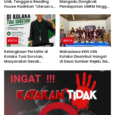
Unik, Tenggara Reading
Mangadu Dongkrak
House Hadirkan “Literasi on
Pendapatan UMKM hingga
The Roof”, Membaca di
Lebih dari 100 Persen
Atas Atap Sembari
Menikmati Senja
BERITA
BERITA
Kelangkaan Pertalite di
Mahasiswa KKN USN
Kolaka Tuai Sorotan,
Kolaka Disambut Hangat
Masyarakat Desak
di Desa Sumber Rejeki, Siap
Pertamina Lebih
Jalankan Program
Transparan*
Pemberdayaan
Masyarakat