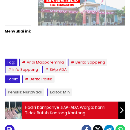
Menyukai ini:
Tag:
Andi Mapparemma
Berita Soppeng
Info Soppeng
SiAp ADA
Topik:
Berita Politik
Penulis: Nurjayadi
Editor: Min
Hadiri Kampanye siAP-ADA Warga: Kami
Tidak Butuh Kantong Kantong