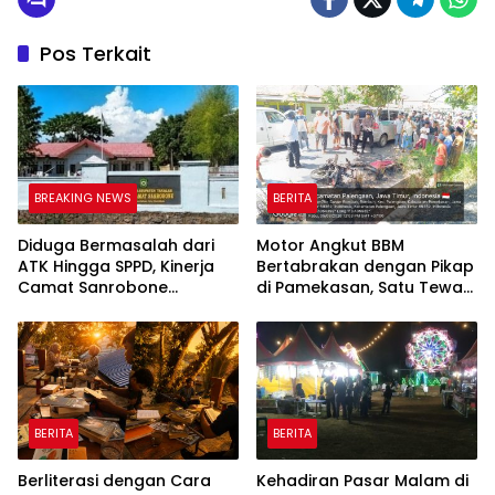
Pos Terkait
BREAKING NEWS
BERITA
Diduga Bermasalah dari
Motor Angkut BBM
ATK Hingga SPPD, Kinerja
Bertabrakan dengan Pikap
Camat Sanrobone
di Pamekasan, Satu Tewas
Dikeluhkan Pegawai
Terbakar
BERITA
BERITA
Berliterasi dengan Cara
Kehadiran Pasar Malam di