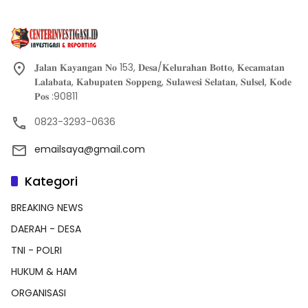
𝐉𝐚𝐥𝐚𝐧 𝐊𝐚𝐲𝐚𝐧𝐠𝐚𝐧 𝐍𝐨 153, 𝐃𝐞𝐬𝐚/𝐊𝐞𝐥𝐮𝐫𝐚𝐡𝐚𝐧 𝐁𝐨𝐭𝐭𝐨, 𝐊𝐞𝐜𝐚𝐦𝐚𝐭𝐚𝐧
𝐋𝐚𝐥𝐚𝐛𝐚𝐭𝐚, 𝐊𝐚𝐛𝐮𝐩𝐚𝐭𝐞𝐧 𝐒𝐨𝐩𝐩𝐞𝐧𝐠, 𝐒𝐮𝐥𝐚𝐰𝐞𝐬𝐢 𝐒𝐞𝐥𝐚𝐭𝐚𝐧, 𝐒𝐮𝐥𝐬𝐞𝐥, 𝐊𝐨𝐝𝐞
𝐏𝐨𝐬 :90811
0823-3293-0636
emailsaya@gmail.com
Kategori
BREAKING NEWS
DAERAH - DESA
TNI - POLRI
HUKUM & HAM
ORGANISASI