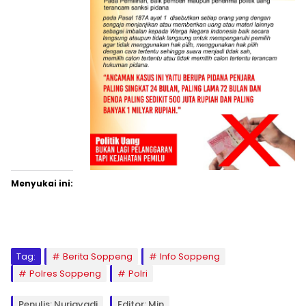
Menyukai ini:
Tag:
Berita Soppeng
Info Soppeng
Polres Soppeng
Polri
Penulis: Nurjayadi
Editor: Min