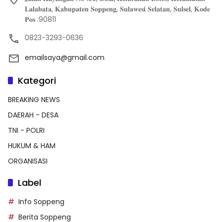
𝐋𝐚𝐥𝐚𝐛𝐚𝐭𝐚, 𝐊𝐚𝐛𝐮𝐩𝐚𝐭𝐞𝐧 𝐒𝐨𝐩𝐩𝐞𝐧𝐠, 𝐒𝐮𝐥𝐚𝐰𝐞𝐬𝐢 𝐒𝐞𝐥𝐚𝐭𝐚𝐧, 𝐒𝐮𝐥𝐬𝐞𝐥, 𝐊𝐨𝐝𝐞
𝐏𝐨𝐬 :90811
0823-3293-0636
emailsaya@gmail.com
Kategori
BREAKING NEWS
DAERAH - DESA
TNI - POLRI
HUKUM & HAM
ORGANISASI
Label
Info Soppeng
Berita Soppeng