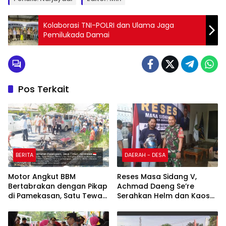
Kolaborasi TNI-POLRI dan Ulama Jaga
Pemilukada Damai
Pos Terkait
BERITA
DAERAH - DESA
Motor Angkut BBM
Reses Masa Sidang V,
Bertabrakan dengan Pikap
Achmad Daeng Se’re
di Pamekasan, Satu Tewas
Serahkan Helm dan Kaos
Terbakar
kepada Komunitas Bentor