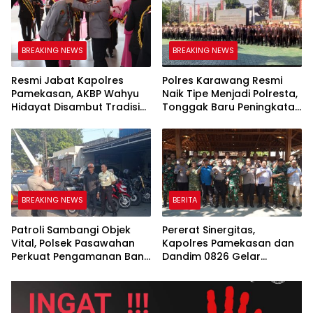
BREAKING NEWS
BREAKING NEWS
Resmi Jabat Kapolres
Polres Karawang Resmi
Pamekasan, AKBP Wahyu
Naik Tipe Menjadi Polresta,
Hidayat Disambut Tradisi
Tonggak Baru Peningkatan
Gerbang Pora dan Apel
Pelayanan Kepolisian
BREAKING NEWS
BERITA
Patroli Sambangi Objek
Pererat Sinergitas,
Vital, Polsek Pasawahan
Kapolres Pamekasan dan
Perkuat Pengamanan Bank
Dandim 0826 Gelar
BRI Untuk Cegah
Silaturahmi Strategis Demi
Kejahatan
Kamtibmas Kondusif