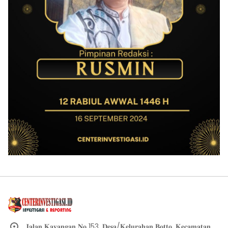
𝐉𝐚𝐥𝐚𝐧 𝐊𝐚𝐲𝐚𝐧𝐠𝐚𝐧 𝐍𝐨 153, 𝐃𝐞𝐬𝐚/𝐊𝐞𝐥𝐮𝐫𝐚𝐡𝐚𝐧 𝐁𝐨𝐭𝐭𝐨, 𝐊𝐞𝐜𝐚𝐦𝐚𝐭𝐚𝐧