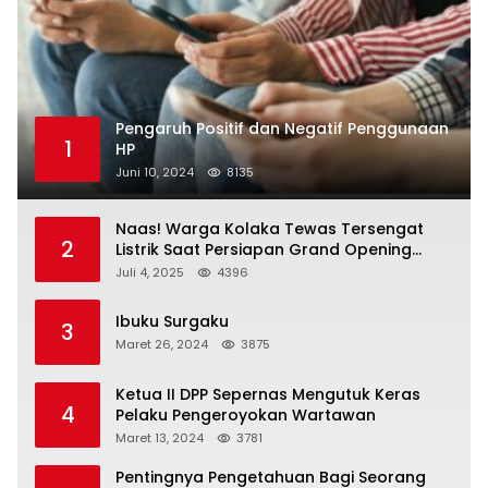
Pengaruh Positif dan Negatif Penggunaan
1
HP
Juni 10, 2024
8135
Naas! Warga Kolaka Tewas Tersengat
2
Listrik Saat Persiapan Grand Opening
Rumah Makan
Juli 4, 2025
4396
Ibuku Surgaku
3
Maret 26, 2024
3875
Ketua II DPP Sepernas Mengutuk Keras
4
Pelaku Pengeroyokan Wartawan
Maret 13, 2024
3781
Pentingnya Pengetahuan Bagi Seorang