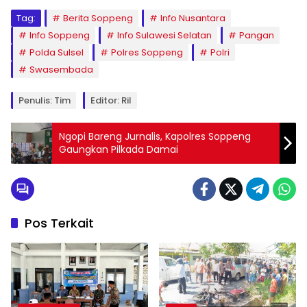
Tag:
Berita Soppeng
Info Nusantara
Info Soppeng
Info Sulawesi Selatan
Pangan
Polda Sulsel
Polres Soppeng
Polri
Swasembada
Penulis: Tim
Editor: Ril
Ngopi Bareng Jurnalis, Kapolres Soppeng
Gaungkan Pilkada Damai
Pos Terkait