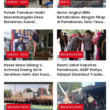
DAERAH - DESA
BERITA
Polsek Tlanakan Hadiri
Motor Angkut BBM
Musrenbangdes Desa
Bertabrakan dengan Pikap
Bandaran, Kawal
di Pamekasan, Satu Tewas
Perencanaan
Terbakar
Pembangunan Tepat
Sasaran
DAERAH - DESA
BREAKING NEWS
Reses Masa Sidang V,
Resmi Jabat Kapolres
Achmad Daeng Se’re
Pamekasan, AKBP Wahyu
Serahkan Helm dan Kaos
Hidayat Disambut Tradisi
kepada Komunitas Bentor
Gerbang Pora dan Apel
BREAKING NEWS
BREAKING NEWS