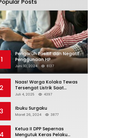
Popular Posts
Pengaruh Positif dan Negatif
1
Penggunaan HP
Juni 10, 2024
8137
Naas! Warga Kolaka Tewas
2
Tersengat Listrik Saat
Persiapan Grand Opening
Juli 4, 2025
4397
Rumah Makan
Ibuku Surgaku
3
Maret 26, 2024
3877
Ketua II DPP Sepernas
4
Mengutuk Keras Pelaku