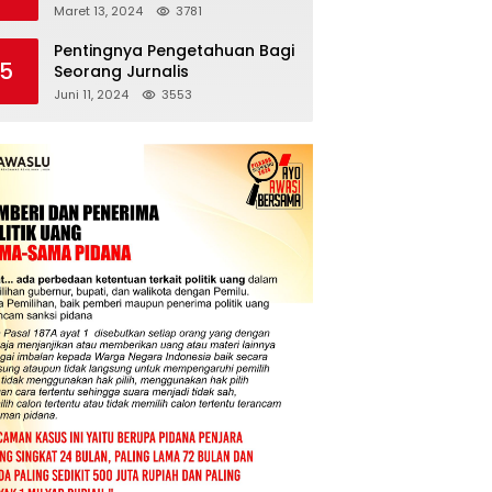
Pengeroyokan Wartawan
Maret 13, 2024
3781
Pentingnya Pengetahuan Bagi
5
Seorang Jurnalis
Juni 11, 2024
3553