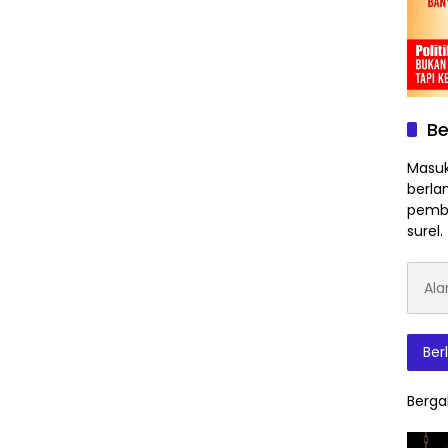
Be
Masuk
berla
pembe
surel.
Alam
Surat
Elektr
Ber
Berga