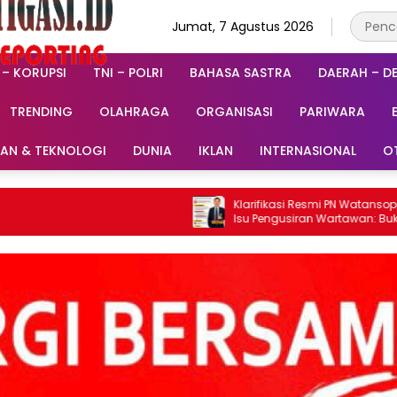
Jumat, 7 Agustus 2026
 – KORUPSI
TNI – POLRI
BAHASA SASTRA
DAERAH – D
TRENDING
OLAHRAGA
ORGANISASI
PARIWARA
RAN & TEKNOLOGI
DUNIA
IKLAN
INTERNASIONAL
O
Klarifikasi Resmi PN Watansoppeng Soal
Isu Pengusiran Wartawan: Bukan
Pengusiran, Tapi Penertiban Fasilitas PTSP