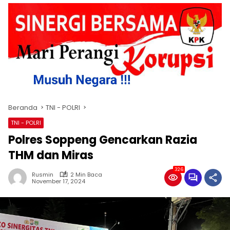
Beranda
TNI - POLRI
TNI - POLRI
Polres Soppeng Gencarkan Razia
THM dan Miras
326
Rusmin
2 Min Baca
November 17, 2024