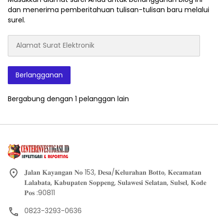
dan menerima pemberitahuan tulisan-tulisan baru melalui
surel.
Alamat
Surat
Elektronik
Berlangganan
Bergabung dengan 1 pelanggan lain
𝐉𝐚𝐥𝐚𝐧 𝐊𝐚𝐲𝐚𝐧𝐠𝐚𝐧 𝐍𝐨 153, 𝐃𝐞𝐬𝐚/𝐊𝐞𝐥𝐮𝐫𝐚𝐡𝐚𝐧 𝐁𝐨𝐭𝐭𝐨, 𝐊𝐞𝐜𝐚𝐦𝐚𝐭𝐚𝐧
𝐋𝐚𝐥𝐚𝐛𝐚𝐭𝐚, 𝐊𝐚𝐛𝐮𝐩𝐚𝐭𝐞𝐧 𝐒𝐨𝐩𝐩𝐞𝐧𝐠, 𝐒𝐮𝐥𝐚𝐰𝐞𝐬𝐢 𝐒𝐞𝐥𝐚𝐭𝐚𝐧, 𝐒𝐮𝐥𝐬𝐞𝐥, 𝐊𝐨𝐝𝐞
𝐏𝐨𝐬 :90811
0823-3293-0636