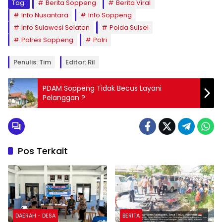
Tag:
Berita Soppeng
Berita Viral
Info Nusantara
Info Soppeng
Info Sulawesi Selatan
Polda Sulsel
Polres Soppeng
Polri
Penulis: Tim
Editor: Ril
PDAM Soppeng Tidak Becus Layani
Pelanggan ?
Pos Terkait
DAERAH - DESA
BERITA