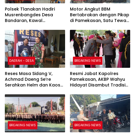
Polsek Tlanakan Hadiri
Motor Angkut BBM
Musrenbangdes Desa
Bertabrakan dengan Pikap
Bandaran, Kawal
di Pamekasan, Satu Tewas
Perencanaan
Terbakar
Pembangunan Tepat
Sasaran
DAERAH - DESA
BREAKING NEWS
Reses Masa Sidang V,
Resmi Jabat Kapolres
Achmad Daeng Se’re
Pamekasan, AKBP Wahyu
Serahkan Helm dan Kaos
Hidayat Disambut Tradisi
kepada Komunitas Bentor
Gerbang Pora dan Apel
BREAKING NEWS
BREAKING NEWS