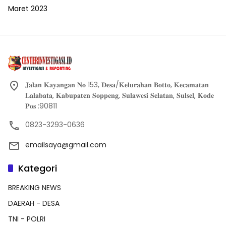
Maret 2023
𝐉𝐚𝐥𝐚𝐧 𝐊𝐚𝐲𝐚𝐧𝐠𝐚𝐧 𝐍𝐨 153, 𝐃𝐞𝐬𝐚/𝐊𝐞𝐥𝐮𝐫𝐚𝐡𝐚𝐧 𝐁𝐨𝐭𝐭𝐨, 𝐊𝐞𝐜𝐚𝐦𝐚𝐭𝐚𝐧
𝐋𝐚𝐥𝐚𝐛𝐚𝐭𝐚, 𝐊𝐚𝐛𝐮𝐩𝐚𝐭𝐞𝐧 𝐒𝐨𝐩𝐩𝐞𝐧𝐠, 𝐒𝐮𝐥𝐚𝐰𝐞𝐬𝐢 𝐒𝐞𝐥𝐚𝐭𝐚𝐧, 𝐒𝐮𝐥𝐬𝐞𝐥, 𝐊𝐨𝐝𝐞
𝐏𝐨𝐬 :90811
0823-3293-0636
emailsaya@gmail.com
Kategori
BREAKING NEWS
DAERAH - DESA
TNI - POLRI