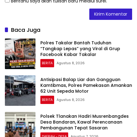
Beritahu saya akan tulisan baru melalui surel.
Baca Juga
Polres Takalar Bantah Tuduhan
“Tangkap Lepas” yang Viral di Grup
Facebook Kabar Takalar
BERITA
Agustus 8, 2026
Antisipasi Balap Liar dan Gangguan
Kamtibmas, Polres Pamekasan Amankan
62 Unit Sepeda Motor
BERITA
Agustus 8, 2026
Polsek Tlanakan Hadiri Musrenbangdes
Desa Bandaran, Kawal Perencanaan
Pembangunan Tepat Sasaran
DAERAH - DESA
Agustus 7, 2026