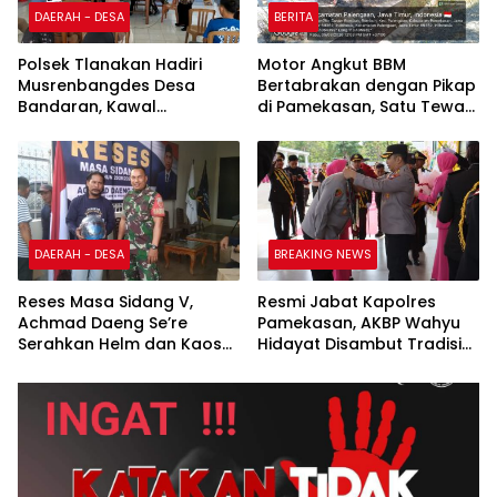
DAERAH - DESA
BERITA
Polsek Tlanakan Hadiri
Motor Angkut BBM
Musrenbangdes Desa
Bertabrakan dengan Pikap
Bandaran, Kawal
di Pamekasan, Satu Tewas
Perencanaan
Terbakar
Pembangunan Tepat
Sasaran
DAERAH - DESA
BREAKING NEWS
Reses Masa Sidang V,
Resmi Jabat Kapolres
Achmad Daeng Se’re
Pamekasan, AKBP Wahyu
Serahkan Helm dan Kaos
Hidayat Disambut Tradisi
kepada Komunitas Bentor
Gerbang Pora dan Apel