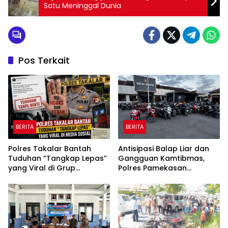
Satu Meninggal Dunia
Pos Terkait
BERITA
BERITA
Polres Takalar Bantah
Antisipasi Balap Liar dan
Tuduhan “Tangkap Lepas”
Gangguan Kamtibmas,
yang Viral di Grup
Polres Pamekasan
Facebook Kabar Takalar
Amankan 62 Unit Sepeda
Motor