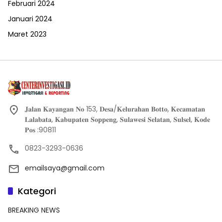
Februari 2024
Januari 2024
Maret 2023
𝐉𝐚𝐥𝐚𝐧 𝐊𝐚𝐲𝐚𝐧𝐠𝐚𝐧 𝐍𝐨 153, 𝐃𝐞𝐬𝐚/𝐊𝐞𝐥𝐮𝐫𝐚𝐡𝐚𝐧 𝐁𝐨𝐭𝐭𝐨, 𝐊𝐞𝐜𝐚𝐦𝐚𝐭𝐚𝐧
𝐋𝐚𝐥𝐚𝐛𝐚𝐭𝐚, 𝐊𝐚𝐛𝐮𝐩𝐚𝐭𝐞𝐧 𝐒𝐨𝐩𝐩𝐞𝐧𝐠, 𝐒𝐮𝐥𝐚𝐰𝐞𝐬𝐢 𝐒𝐞𝐥𝐚𝐭𝐚𝐧, 𝐒𝐮𝐥𝐬𝐞𝐥, 𝐊𝐨𝐝𝐞
𝐏𝐨𝐬 :90811
0823-3293-0636
emailsaya@gmail.com
Kategori
BREAKING NEWS