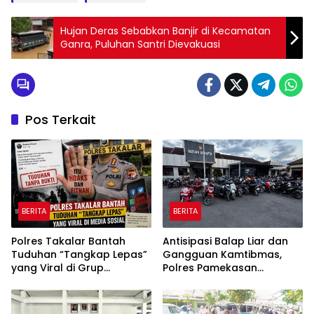
Hujan Deras Sebabkan Banjir di Kecamatan
Ganra, Puluhan Santri Dievakuasi
Pos Terkait
BERITA
BERITA
Polres Takalar Bantah
Antisipasi Balap Liar dan
Tuduhan “Tangkap Lepas”
Gangguan Kamtibmas,
yang Viral di Grup
Polres Pamekasan
Facebook Kabar Takalar
Amankan 62 Unit Sepeda
Motor