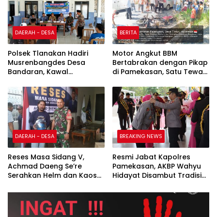
DAERAH - DESA
BERITA
Polsek Tlanakan Hadiri
Motor Angkut BBM
Musrenbangdes Desa
Bertabrakan dengan Pikap
Bandaran, Kawal
di Pamekasan, Satu Tewas
Perencanaan
Terbakar
Pembangunan Tepat
Sasaran
DAERAH - DESA
BREAKING NEWS
Reses Masa Sidang V,
Resmi Jabat Kapolres
Achmad Daeng Se’re
Pamekasan, AKBP Wahyu
Serahkan Helm dan Kaos
Hidayat Disambut Tradisi
kepada Komunitas Bentor
Gerbang Pora dan Apel