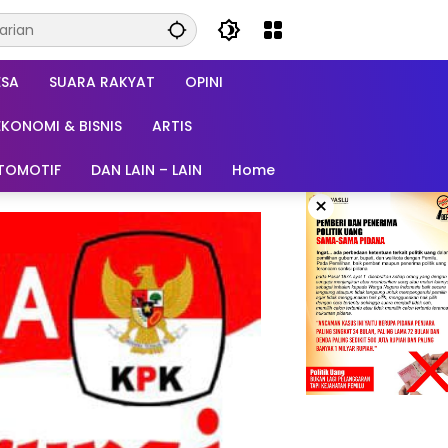
ESA
SUARA RAKYAT
OPINI
EKONOMI & BISNIS
ARTIS
TOMOTIF
DAN LAIN – LAIN
Home
×