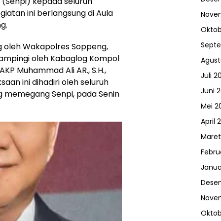
 (Senpi) kepada seluruh
iatan ini berlangsung di Aula
Nove
g.
Oktob
Sept
ng oleh Wakapolres Soppeng,
didampingi oleh Kabaglog Kompol
Agust
m AKP Muhammad Ali AR., S.H.,
Juli 2
aan ini dihadiri oleh seluruh
Juni 
ng memegang Senpi, pada Senin
Mei 2
April 
Maret
Febru
Janua
Dese
Nove
Oktob