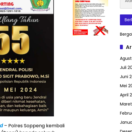
Surat
Elektr
Ber
Berga
Ar
Agust
Juli 2
Juni 
Mei 2
April 
Maret
Febru
Janua
id
– Polres Soppeng kembali
Dese