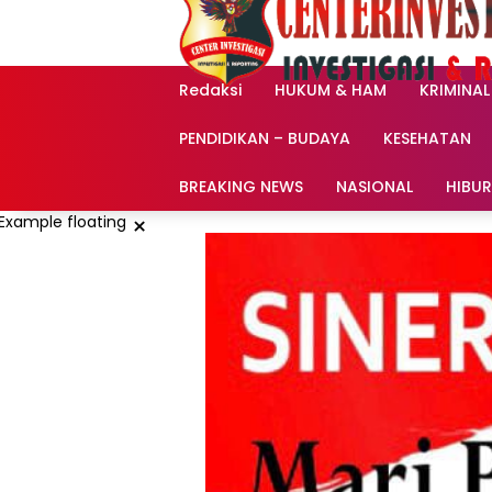
Langsung
ke
konten
Redaksi
HUKUM & HAM
KRIMINAL
PENDIDIKAN – BUDAYA
KESEHATAN
BREAKING NEWS
NASIONAL
HIBU
×