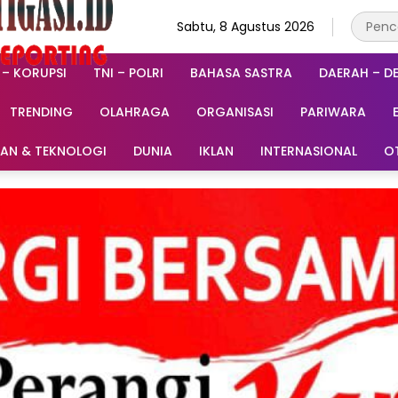
Sabtu, 8 Agustus 2026
 – KORUPSI
TNI – POLRI
BAHASA SASTRA
DAERAH – D
TRENDING
OLAHRAGA
ORGANISASI
PARIWARA
RAN & TEKNOLOGI
DUNIA
IKLAN
INTERNASIONAL
O