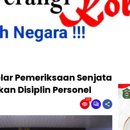
elar Pemeriksaan Senjata
an Disiplin Personel
220