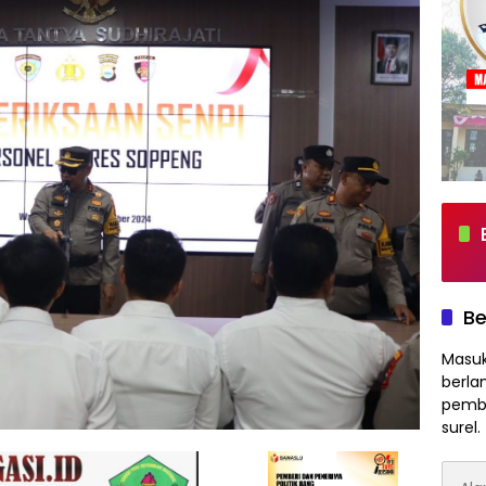
Be
Masuk
berla
pembe
surel.
Alam