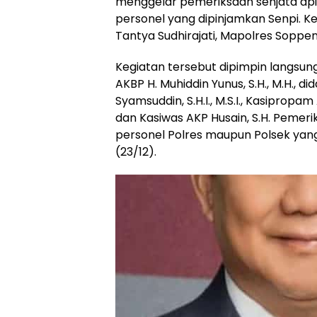
menggelar pemeriksaan senjata api
personel yang dipinjamkan Senpi. Keg
Tantya Sudhirajati, Mapolres Soppen
Kegiatan tersebut dipimpin langsu
AKBP H. Muhiddin Yunus, S.H., M.H., 
Syamsuddin, S.H.I., M.S.I., Kasipropa
dan Kasiwas AKP Husain, S.H. Pemeriks
personel Polres maupun Polsek ya
(23/12).