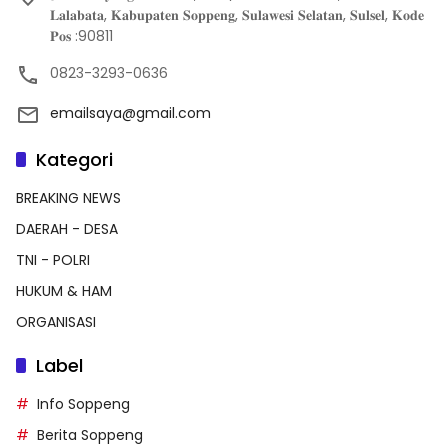
𝐋𝐚𝐥𝐚𝐛𝐚𝐭𝐚, 𝐊𝐚𝐛𝐮𝐩𝐚𝐭𝐞𝐧 𝐒𝐨𝐩𝐩𝐞𝐧𝐠, 𝐒𝐮𝐥𝐚𝐰𝐞𝐬𝐢 𝐒𝐞𝐥𝐚𝐭𝐚𝐧, 𝐒𝐮𝐥𝐬𝐞𝐥, 𝐊𝐨𝐝𝐞
𝐏𝐨𝐬 :90811
0823-3293-0636
emailsaya@gmail.com
Kategori
BREAKING NEWS
DAERAH - DESA
TNI - POLRI
HUKUM & HAM
ORGANISASI
Label
Info Soppeng
Berita Soppeng