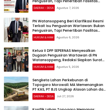
Pengusiran, Tapi Penertiban Fasilitas
PTSP
DAERAH - DESA
Agustus 7, 2026
PN Watansoppeng Beri Klarifikasi Resmi
Terkait Isu Pengusiran Wartawan: Bukan
Pengusiran, Tapi Penertiban Fasilitas
PTSP
HUKUM & HAM
Agustus 6, 2026
Ketua II DPP SEPERNAS Menyesalkan
Dugaan Pengusiran Wartawan di PN
Watansoppeng, Redaksi Siapkan Surat
Konfirmasi
HUKUM & HAM
Agustus 5, 2026
Sengketa Lahan Perkebunan di
Topogaro Morowali: MA Memenangkan
PT KAS, PT BJS Ungkap Alasan Lahan dan
Perizinan
DAERAH - DESA
Juli 27, 2026
Konflik Lahan Topogaro Memanas: