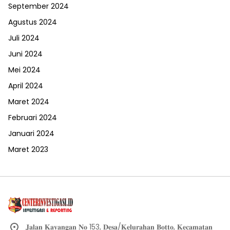
September 2024
Agustus 2024
Juli 2024
Juni 2024
Mei 2024
April 2024
Maret 2024
Februari 2024
Januari 2024
Maret 2023
𝐉𝐚𝐥𝐚𝐧 𝐊𝐚𝐲𝐚𝐧𝐠𝐚𝐧 𝐍𝐨 153, 𝐃𝐞𝐬𝐚/𝐊𝐞𝐥𝐮𝐫𝐚𝐡𝐚𝐧 𝐁𝐨𝐭𝐭𝐨, 𝐊𝐞𝐜𝐚𝐦𝐚𝐭𝐚𝐧