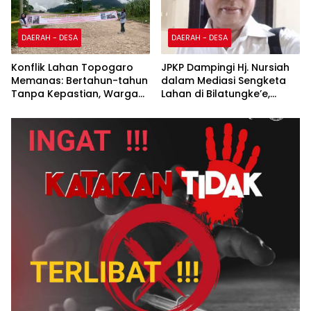
DAERAH - DESA
DAERAH - DESA
Konflik Lahan Topogaro
JPKP Dampingi Hj. Nursiah
Memanas: Bertahun-tahun
dalam Mediasi Sengketa
Tanpa Kepastian, Warga
Lahan di Bilatungke’e,
Surati BPN dan Desak PT
Dorong Kepastian Hukum
BJS Selesaikan Ganti Rugi
13,2 Ha