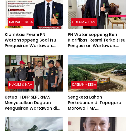
DAERAH - DESA
HUKUM & HAM
Klarifikasi Resmi PN
PN Watansoppeng Beri
Watansoppeng Soal Isu
Klarifikasi Resmi Terkait Isu
Pengusiran Wartawan:
Pengusiran Wartawan:
Bukan Pengusiran, Tapi
Bukan Pengusiran, Tapi
Penertiban Fasilitas PTSP
Penertiban Fasilitas PTSP
HUKUM & HAM
DAERAH - DESA
Ketua II DPP SEPERNAS
Sengketa Lahan
Menyesalkan Dugaan
Perkebunan di Topogaro
Pengusiran Wartawan di
Morowali: MA
PN Watansoppeng,
Memenangkan PT KAS, PT
Redaksi Siapkan Surat
BJS Ungkap Alasan Lahan
Konfirmasi
dan Perizinan