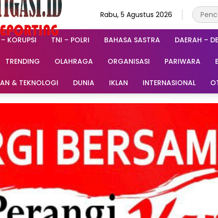
Rabu, 5 Agustus 2026
 – KORUPSI
TNI – POLRI
BAHASA SASTRA
DAERAH – D
TRENDING
OLAHRAGA
ORGANISASI
PARIWARA
RAN & TEKNOLOGI
DUNIA
IKLAN
INTERNASIONAL
O