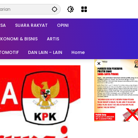
ESA
SUARA RAKYAT
OPINI
EKONOMI & BISNIS
ARTIS
TOMOTIF
DAN LAIN – LAIN
Home
×