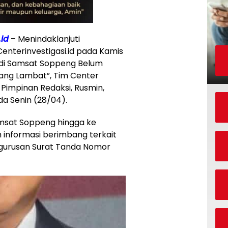
.id
– Menindaklanjuti
nterinvestigasi.id pada Kamis
 di Samsat Soppeng Belum
ang Lambat”, Tim Center
 Pimpinan Redaksi, Rusmin,
a Senin (28/04).
amsat Soppeng hingga ke
informasi berimbang terkait
gurusan Surat Tanda Nomor