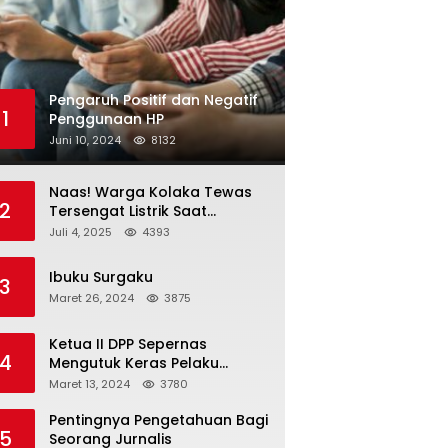
Pengaruh Positif dan Negatif
1
Penggunaan HP
Juni 10, 2024
8132
Naas! Warga Kolaka Tewas
2
Tersengat Listrik Saat
Persiapan Grand Opening
Juli 4, 2025
4393
Rumah Makan
Ibuku Surgaku
3
Maret 26, 2024
3875
Ketua II DPP Sepernas
4
Mengutuk Keras Pelaku
Pengeroyokan Wartawan
Maret 13, 2024
3780
Pentingnya Pengetahuan Bagi
5
Seorang Jurnalis