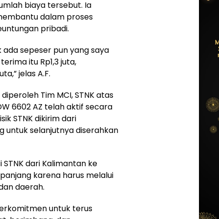
lah biaya tersebut. Ia
membantu dalam proses
euntungan pribadi.
k ada sepeser pun yang saya
erima itu Rp1,3 juta,
a,” jelas A.F.
g diperoleh Tim MCI, STNK atas
W 6602 AZ telah aktif secara
sik STNK dikirim dari
 untuk selanjutnya diserahkan
i STNK dari Kalimantan ke
panjang karena harus melalui
 dan daerah.
 berkomitmen untuk terus