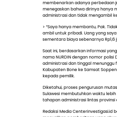
membenarkan adanya perbedaan jum
menegaskan bahwa dirinya hanya 
administrasi dan tidak mengambil k
> “Saya hanya membantu, Pak. Tida
ambil untuk pribadi. Uang yang saya t
sementara biaya sebenarnya Rp1,6 jut
Saat ini, berdasarkan informasi yan
nama NURDIN dengan nomor polisi D
administrasi dan tinggal menunggu fi
Kabupaten Bone ke Samsat Soppeng
kepada pemilik.
Diketahui, proses pengurusan mutas
Sulawesi membutuhkan waktu lebih 
tahapan administrasi lintas provinsi
Redaksi Media Centerinvestigasi.id