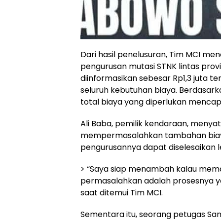
Dari hasil penelusuran, Tim MCI m
pengurusan mutasi STNK lintas prov
diinformasikan sebesar Rp1,3 juta 
seluruh kebutuhan biaya. Berdasark
total biaya yang diperlukan mencapai
Ali Baba, pemilik kendaraan, menya
mempermasalahkan tambahan biaya
pengurusannya dapat diselesaikan l
> “Saya siap menambah kalau mema
permasalahkan adalah prosesnya yan
saat ditemui Tim MCI.
Sementara itu, seorang petugas Sams