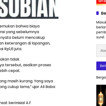
Be
Masuk
enemukan bahwa biaya
berla
insi yang sebelumnya
pembe
ternyata belum mencakup
surel.
an keterangan di lapangan,
Alam
 Rp1,6 juta.
Surat
Elektr
takan tidak
 tersebut, asalkan proses
Ber
ebih cepat.
Berga
ng masih kurang. Yang saya
g cukup lama,” ujar Ali Baba
at berinisial A.F