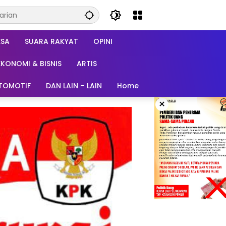
ESA
SUARA RAKYAT
OPINI
EKONOMI & BISNIS
ARTIS
TOMOTIF
DAN LAIN – LAIN
Home
×