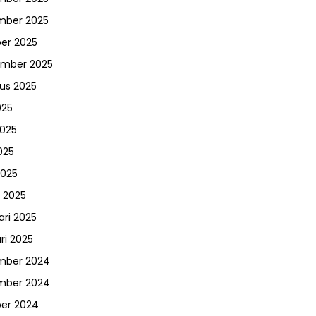
mber 2025
er 2025
ember 2025
us 2025
025
2025
025
2025
 2025
ari 2025
ri 2025
mber 2024
mber 2024
er 2024