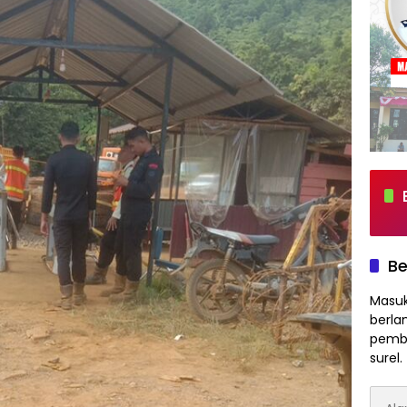
Be
Masuk
berla
pembe
surel.
Alam