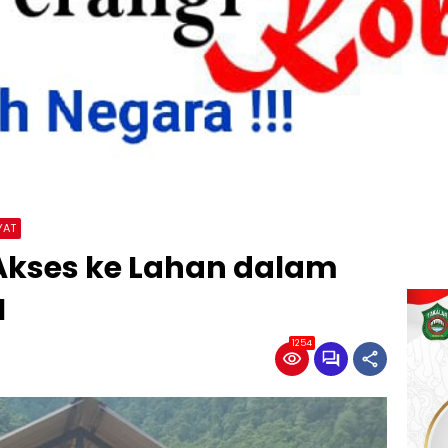
YAT
kses ke Lahan dalam
I
1254