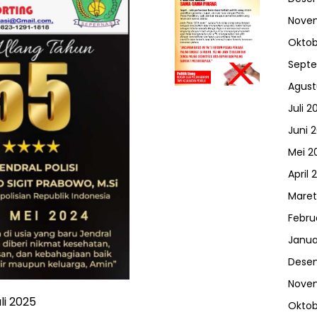
Nove
Oktob
Sept
Agust
Juli 2
Juni 
Mei 2
April 
Maret
Febru
Janua
Dese
Nove
li 2025
Oktob