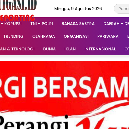
Minggu, 9 Agustus 2026
 – KORUPSI
TNI – POLRI
BAHASA SASTRA
DAERAH – D
TRENDING
OLAHRAGA
ORGANISASI
PARIWARA
RAN & TEKNOLOGI
DUNIA
IKLAN
INTERNASIONAL
O