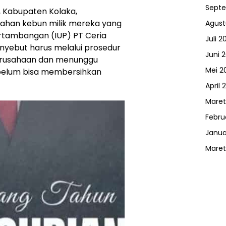
Sept
 Kabupaten Kolaka,
ahan kebun milik mereka yang
Agust
ertambangan (IUP) PT Ceria
Juli 2
yebut harus melalui prosedur
Juni 
 perusahaan dan menunggu
Mei 2
belum bisa membersihkan
April 
Maret
Febru
Janua
Maret