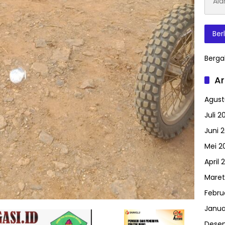
Surat
Elektr
Ber
Berga
Ar
Agust
Juli 2
Juni 
Mei 2
April 
Maret
Febru
Janua
Dese