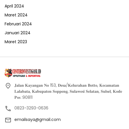
April 2024
Maret 2024
Februari 2024
Januari 2024
Maret 2023
𝐉𝐚𝐥𝐚𝐧 𝐊𝐚𝐲𝐚𝐧𝐠𝐚𝐧 𝐍𝐨 153, 𝐃𝐞𝐬𝐚/𝐊𝐞𝐥𝐮𝐫𝐚𝐡𝐚𝐧 𝐁𝐨𝐭𝐭𝐨, 𝐊𝐞𝐜𝐚𝐦𝐚𝐭𝐚𝐧
𝐋𝐚𝐥𝐚𝐛𝐚𝐭𝐚, 𝐊𝐚𝐛𝐮𝐩𝐚𝐭𝐞𝐧 𝐒𝐨𝐩𝐩𝐞𝐧𝐠, 𝐒𝐮𝐥𝐚𝐰𝐞𝐬𝐢 𝐒𝐞𝐥𝐚𝐭𝐚𝐧, 𝐒𝐮𝐥𝐬𝐞𝐥, 𝐊𝐨𝐝𝐞
𝐏𝐨𝐬 :90811
0823-3293-0636
emailsaya@gmail.com