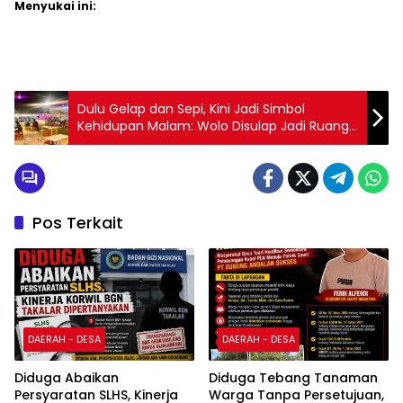
Menyukai ini:
Dulu Gelap dan Sepi, Kini Jadi Simbol
Kehidupan Malam: Wolo Disulap Jadi Ruang
Publik yang Ramai dan Indah
Pos Terkait
DAERAH - DESA
DAERAH - DESA
Diduga Abaikan
Diduga Tebang Tanaman
Persyaratan SLHS, Kinerja
Warga Tanpa Persetujuan,