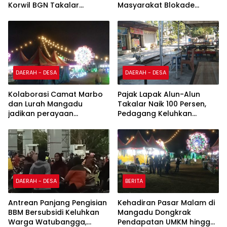
Korwil BGN Takalar
Masyarakat Blokade
Dipertanyakan
Pemasangan Kabel Listrik
Menuju PKS PT Gunung
Andalan Sukses
DAERAH - DESA
DAERAH - DESA
Kolaborasi Camat Marbo
Pajak Lapak Alun-Alun
dan Lurah Mangadu
Takalar Naik 100 Persen,
jadikan perayaan
Pedagang Keluhkan
kemerdekaan sebagai
Penurunan Penghasilan
penggerak ekonomi lokal
DAERAH - DESA
BERITA
Antrean Panjang Pengisian
Kehadiran Pasar Malam di
BBM Bersubsidi Keluhkan
Mangadu Dongkrak
Warga Watubangga,
Pendapatan UMKM hingga