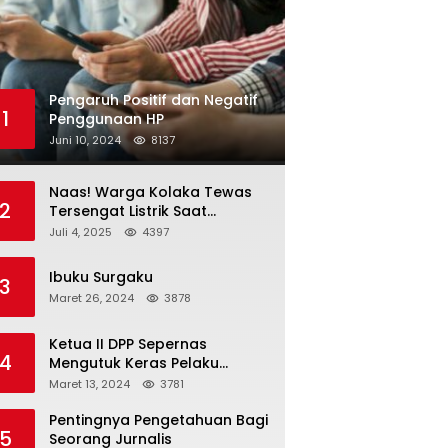
Pengaruh Positif dan Negatif
1
Penggunaan HP
Juni 10, 2024
8137
Naas! Warga Kolaka Tewas
2
Tersengat Listrik Saat
Persiapan Grand Opening
Juli 4, 2025
4397
Rumah Makan
Ibuku Surgaku
3
Maret 26, 2024
3878
Ketua II DPP Sepernas
4
Mengutuk Keras Pelaku
Pengeroyokan Wartawan
Maret 13, 2024
3781
Pentingnya Pengetahuan Bagi
5
Seorang Jurnalis