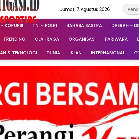
Jumat, 7 Agustus 2026
 – KORUPSI
TNI – POLRI
BAHASA SASTRA
DAERAH – D
TRENDING
OLAHRAGA
ORGANISASI
PARIWARA
RAN & TEKNOLOGI
DUNIA
IKLAN
INTERNASIONAL
O