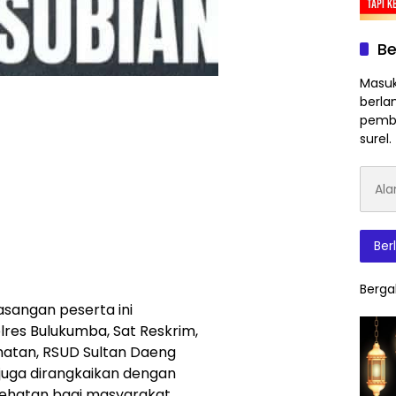
Be
Masuk
berla
pembe
surel.
Alam
Surat
Elektr
Ber
Berga
asangan peserta ini
lres Bulukumba, Sat Reskrim,
ehatan, RSUD Sultan Daeng
 juga dirangkaikan dengan
ehatan bagi masyarakat.