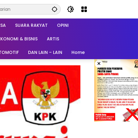
ESA
SUARA RAKYAT
OPINI
EKONOMI & BISNIS
ARTIS
TOMOTIF
DAN LAIN – LAIN
Home
×