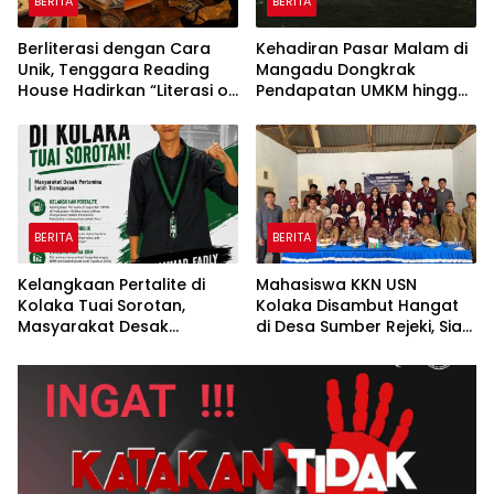
BERITA
BERITA
Berliterasi dengan Cara
Kehadiran Pasar Malam di
Unik, Tenggara Reading
Mangadu Dongkrak
House Hadirkan “Literasi on
Pendapatan UMKM hingga
The Roof”, Membaca di
Lebih dari 100 Persen
Atas Atap Sembari
Menikmati Senja
BERITA
BERITA
Kelangkaan Pertalite di
Mahasiswa KKN USN
Kolaka Tuai Sorotan,
Kolaka Disambut Hangat
Masyarakat Desak
di Desa Sumber Rejeki, Siap
Pertamina Lebih
Jalankan Program
Transparan*
Pemberdayaan
Masyarakat