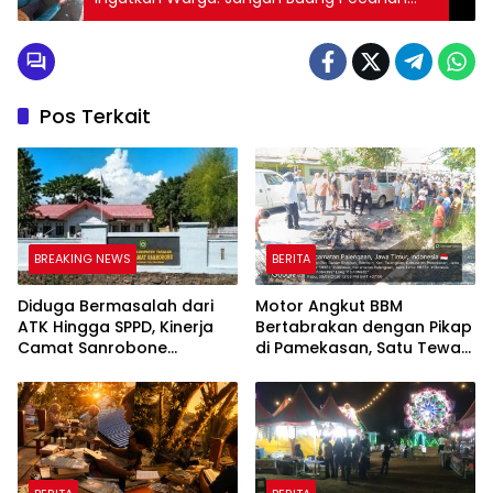
Kaca di TPS
Pos Terkait
BREAKING NEWS
BERITA
Diduga Bermasalah dari
Motor Angkut BBM
ATK Hingga SPPD, Kinerja
Bertabrakan dengan Pikap
Camat Sanrobone
di Pamekasan, Satu Tewas
Dikeluhkan Pegawai
Terbakar