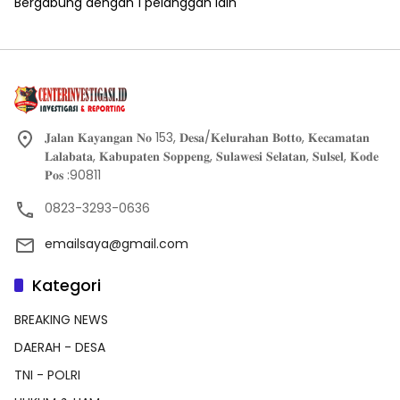
Bergabung dengan 1 pelanggan lain
𝐉𝐚𝐥𝐚𝐧 𝐊𝐚𝐲𝐚𝐧𝐠𝐚𝐧 𝐍𝐨 153, 𝐃𝐞𝐬𝐚/𝐊𝐞𝐥𝐮𝐫𝐚𝐡𝐚𝐧 𝐁𝐨𝐭𝐭𝐨, 𝐊𝐞𝐜𝐚𝐦𝐚𝐭𝐚𝐧
𝐋𝐚𝐥𝐚𝐛𝐚𝐭𝐚, 𝐊𝐚𝐛𝐮𝐩𝐚𝐭𝐞𝐧 𝐒𝐨𝐩𝐩𝐞𝐧𝐠, 𝐒𝐮𝐥𝐚𝐰𝐞𝐬𝐢 𝐒𝐞𝐥𝐚𝐭𝐚𝐧, 𝐒𝐮𝐥𝐬𝐞𝐥, 𝐊𝐨𝐝𝐞
𝐏𝐨𝐬 :90811
0823-3293-0636
emailsaya@gmail.com
Kategori
BREAKING NEWS
DAERAH - DESA
TNI - POLRI